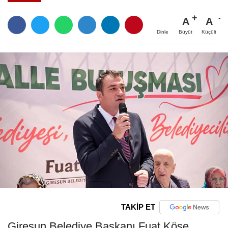
A
A
Büyüt
Küçült
Dinle
TAKİP ET
Giresun Belediye Başkanı Fuat Köse,