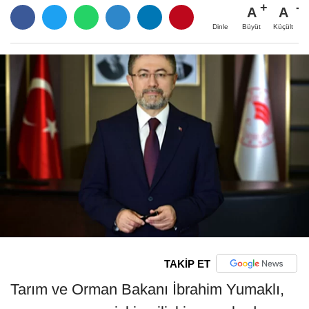
A
A
Büyüt
Küçült
Dinle
TAKİP ET
Tarım ve Orman Bakanı İbrahim Yumaklı,