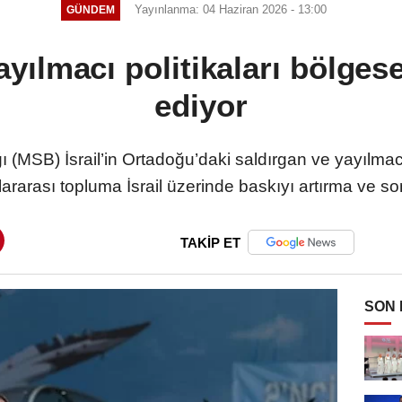
Yayınlanma: 04 Haziran 2026 - 13:00
GÜNDEM
ayılmacı politikaları bölgesel
ediyor
 (MSB) İsrail’in Ortadoğu’daki saldırgan ve yayılmac
luslararası topluma İsrail üzerinde baskıyı artırma ve s
TAKİP ET
SON