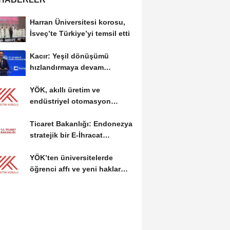
Harran Üniversitesi korosu,
İsveç’te Türkiye’yi temsil etti
Kacır: Yeşil dönüşümü
hızlandırmaya devam
edeceğiz
YÖK, akıllı üretim ve
endüstriyel otomasyon
alanında yeni ön lisans...
Ticaret Bakanlığı: Endonezya
stratejik bir E-İhracat
destinasyonu
YÖK’ten üniversitelerde
öğrenci affı ve yeni haklar
getiren düzenleme