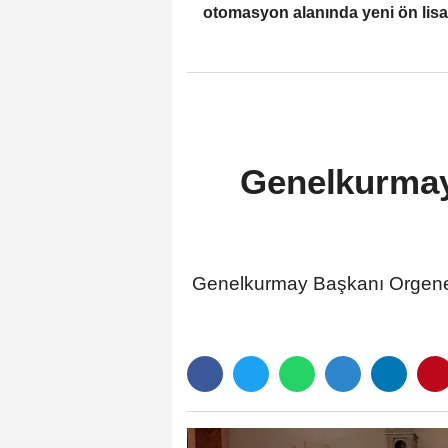
otomasyon alanında yeni ön lis
programlarını duyurdu
Genelkurmay 
Genelkurmay Başkanı Orgenera