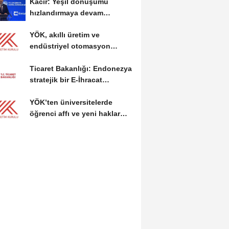
Kacır: Yeşil dönüşümü
hızlandırmaya devam
edeceğiz
YÖK, akıllı üretim ve
endüstriyel otomasyon
alanında yeni ön lisans...
Ticaret Bakanlığı: Endonezya
stratejik bir E-İhracat
destinasyonu
YÖK’ten üniversitelerde
öğrenci affı ve yeni haklar
getiren düzenleme