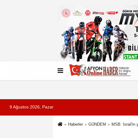
Künye
İletişim
Çerez Politikası
G
9 Ağustos 2026, Pazar
Haberler
GÜNDEM
MSB: İsrail'in y