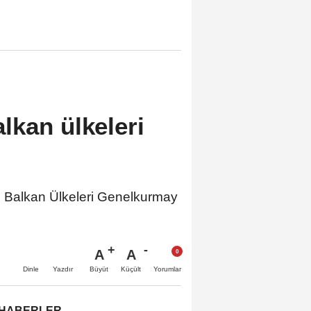
lkan ülkeleri
 Balkan Ülkeleri Genelkurmay
A
A
Büyüt
Küçült
Dinle
Yazdır
Yorumlar
 HABERLER