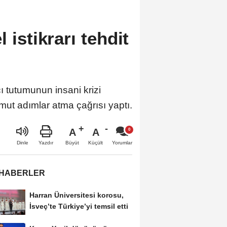
 istikrarı tehdit
ı tutumunun insani krizi
omut adımlar atma çağrısı yaptı.
A
A
Büyüt
Küçült
Dinle
Yazdır
Yorumlar
 HABERLER
Harran Üniversitesi korosu,
İsveç’te Türkiye’yi temsil etti