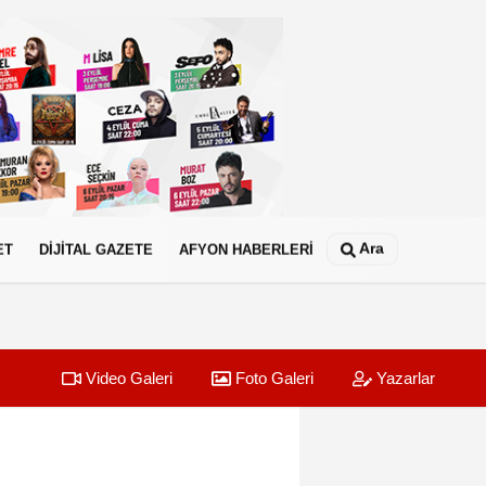
Ara
ET
DİJİTAL GAZETE
AFYON HABERLERİ
Video Galeri
Foto Galeri
Yazarlar