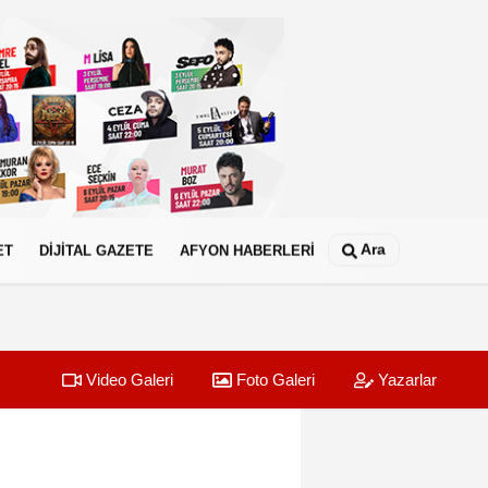
Ara
ET
DİJİTAL GAZETE
AFYON HABERLERİ
Video Galeri
Foto Galeri
Yazarlar