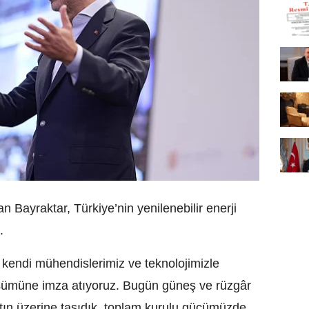
an Bayraktar, Türkiye’nin yenilenebilir enerji
.
 kendi mühendislerimiz ve teknolojimizle
üşümüne imza atıyoruz. Bugün güneş ve rüzgâr
ın üzerine taşıdık, toplam kurulu gücümüzde