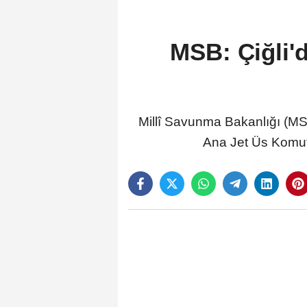
MSB: Çiğli'd
Millî Savunma Bakanlığı (MSB
Ana Jet Üs Komuta