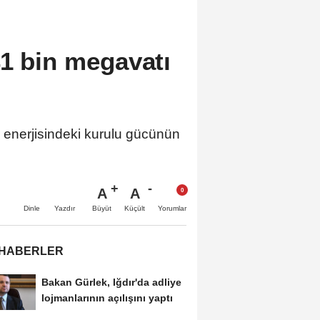
1 bin megavatı
r enerjisindeki kurulu gücünün
A
A
Büyüt
Küçült
Dinle
Yazdır
Yorumlar
 HABERLER
Bakan Gürlek, Iğdır'da adliye
lojmanlarının açılışını yaptı