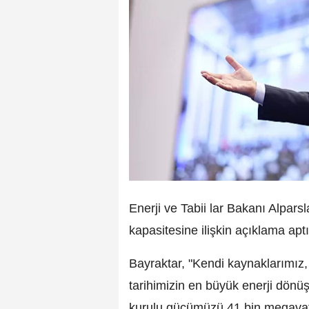
Enerji ve Tabii lar Bakanı Alparsl
kapasitesine ilişkin açıklama aptı
Bayraktar, "Kendi kaynaklarımız,
tarihimizin en büyük enerji dön
kurulu gücümüzü 41 bin megavat