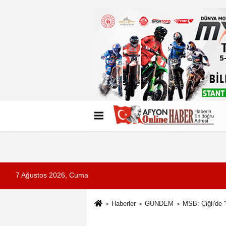
Künye
İletişim
Çerez Politikası
G
7 Ağustos 2026, Cuma
Haberler
GÜNDEM
MSB: Çiğli'de 