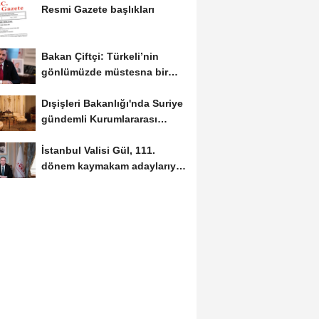
Resmi Gazete başlıkları
Bakan Çiftçi: Türkeli’nin
gönlümüzde müstesna bir
yeri var
Dışişleri Bakanlığı'nda Suriye
gündemli Kurumlararası
Eşgüdüm...
İstanbul Valisi Gül, 111.
dönem kaymakam adaylarıyla
buluştu