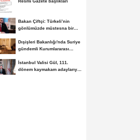
Resmi Gazete başlıkları
Bakan Çiftçi: Türkeli’nin
gönlümüzde müstesna bir
yeri var
Dışişleri Bakanlığı'nda Suriye
gündemli Kurumlararası
Eşgüdüm...
İstanbul Valisi Gül, 111.
dönem kaymakam adaylarıyla
buluştu