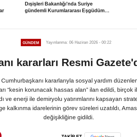
Dışişleri Bakanlığı'nda Suriye
ar
gündemli Kurumlararası Eşgüdüm
Toplantısı
Yayınlanma: 06 Haziran 2026 - 00:22
GÜNDEM
ı kararları Resmi Gazete'
umhurbaşkanı kararlarıyla sosyal yardım düzenlemel
nları “kesin korunacak hassas alan” ilan edildi, birçok 
ı ve enerji ile demiryolu yatırımlarını kapsayan strate
lge kalkınma idarelerinin görev süreleri uzatıldı, Amas
değişikliğine gidildi.
TAKİP ET