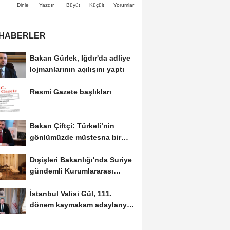
Büyüt
Küçült
Dinle
Yazdır
Yorumlar
 HABERLER
Bakan Gürlek, Iğdır'da adliye
lojmanlarının açılışını yaptı
Resmi Gazete başlıkları
Bakan Çiftçi: Türkeli’nin
gönlümüzde müstesna bir
yeri var
Dışişleri Bakanlığı'nda Suriye
gündemli Kurumlararası
Eşgüdüm...
İstanbul Valisi Gül, 111.
dönem kaymakam adaylarıyla
buluştu