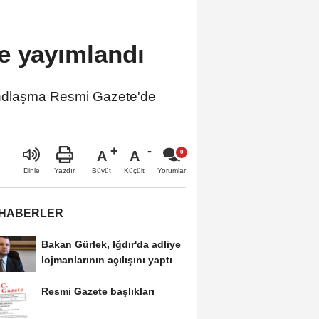
e yayımlandı
andlaşma Resmi Gazete'de
A
A
Büyüt
Küçült
Dinle
Yazdır
Yorumlar
 HABERLER
Bakan Gürlek, Iğdır'da adliye
lojmanlarının açılışını yaptı
Resmi Gazete başlıkları