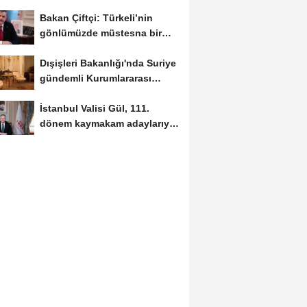
Bakan Çiftçi: Türkeli’nin
gönlümüzde müstesna bir
yeri var
Dışişleri Bakanlığı'nda Suriye
gündemli Kurumlararası
Eşgüdüm...
İstanbul Valisi Gül, 111.
dönem kaymakam adaylarıyla
buluştu