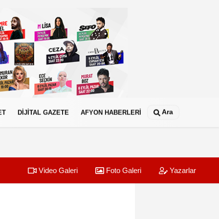
Ara
ET
DİJİTAL GAZETE
AFYON HABERLERİ
Video Galeri
Foto Galeri
Yazarlar