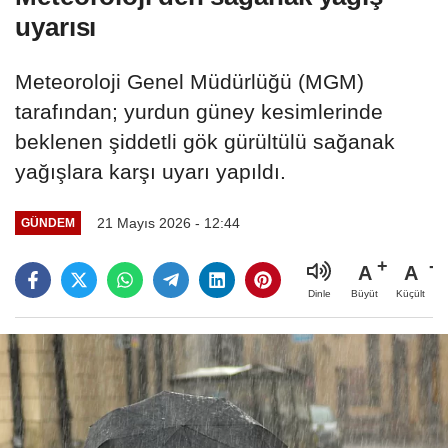
uyarısı
Meteoroloji Genel Müdürlüğü (MGM)
tarafından; yurdun güney kesimlerinde
beklenen şiddetli gök gürültülü sağanak
yağışlara karşı uyarı yapıldı.
21 Mayıs 2026 - 12:44
GÜNDEM
A
A
Büyüt
Küçült
Dinle