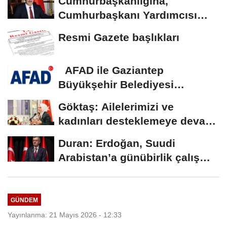
Cumhurbaşkanlığına,
Cumhurbaşkanı Yardımcısı
Yılmaz vekalet...
Resmi Gazete başlıkları
AFAD ile Gaziantep
Büyükşehir Belediyesi
arasında Deprem Müzesi...
Göktaş: Ailelerimizi ve
kadınları desteklemeye devam
edeceğiz
Duran: Erdoğan, Suudi
Arabistan’a günübirlik çalışma
ziyareti...
GÜNDEM
Yayınlanma: 21 Mayıs 2026 - 12:33