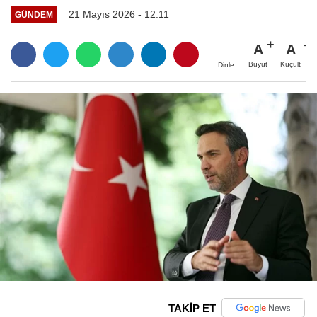
21 Mayıs 2026 - 12:11
GÜNDEM
A
A
Büyüt
Küçült
Dinle
TAKİP ET