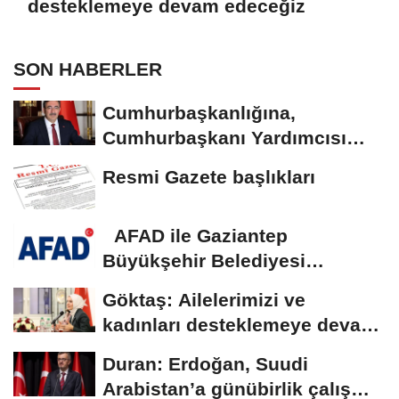
desteklemeye devam edeceğiz
SON HABERLER
Cumhurbaşkanlığına,
Cumhurbaşkanı Yardımcısı
Yılmaz vekalet...
Resmi Gazete başlıkları
AFAD ile Gaziantep
Büyükşehir Belediyesi
arasında Deprem Müzesi...
Göktaş: Ailelerimizi ve
kadınları desteklemeye devam
edeceğiz
Duran: Erdoğan, Suudi
Arabistan’a günübirlik çalışma