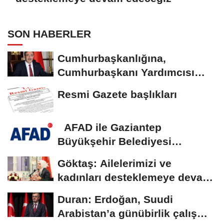
SON HABERLER
Cumhurbaşkanlığına,
Cumhurbaşkanı Yardımcısı
Yılmaz vekalet...
Resmi Gazete başlıkları
AFAD ile Gaziantep
Büyükşehir Belediyesi
arasında Deprem Müzesi...
Göktaş: Ailelerimizi ve
kadınları desteklemeye devam
edeceğiz
Duran: Erdoğan, Suudi
Arabistan’a günübirlik çalışma