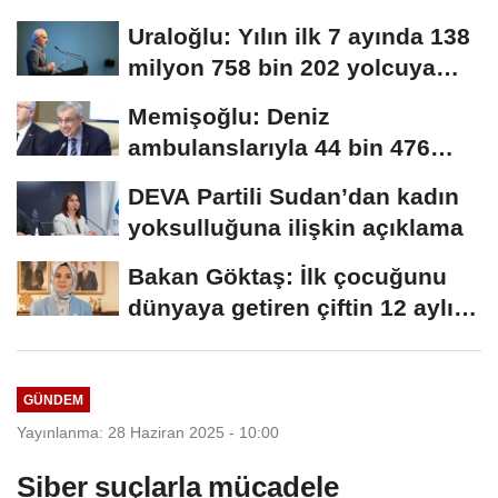
ziyaret gerçekleştirecektir
Uraloğlu: Yılın ilk 7 ayında 138
milyon 758 bin 202 yolcuya
hizmet...
Memişoğlu: Deniz
ambulanslarıyla 44 bin 476
hastanın nakli gerçekleştirildi
DEVA Partili Sudan’dan kadın
yoksulluğuna ilişkin açıklama
Bakan Göktaş: İlk çocuğunu
dünyaya getiren çiftin 12 aylık
taksitlerini...
GÜNDEM
Yayınlanma: 28 Haziran 2025 - 10:00
Siber suçlarla mücadele