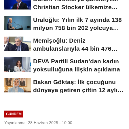
Christian Stocker ülkemize
ziyaret gerçekleştirecektir
Uraloğlu: Yılın ilk 7 ayında 138
milyon 758 bin 202 yolcuya
hizmet...
Memişoğlu: Deniz
ambulanslarıyla 44 bin 476
hastanın nakli gerçekleştirildi
DEVA Partili Sudan’dan kadın
yoksulluğuna ilişkin açıklama
Bakan Göktaş: İlk çocuğunu
dünyaya getiren çiftin 12 aylık
taksitlerini...
GÜNDEM
Yayınlanma: 28 Haziran 2025 - 10:00