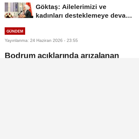
arasında Deprem Müzesi...
Göktaş: Ailelerimizi ve
kadınları desteklemeye devam
edeceğiz
GÜNDEM
Yayınlanma: 24 Haziran 2026 - 23:55
Bodrum açıklarında arızalanan
tekne emniyete alındı
Muğla'nın Bodrum ilçesi Akça Adası
açıklarında makine arızası nedeniyle
sürüklenen ve içerisinde 2 kişinin
bulunduğu tekne, ekiplerin müdahalesiyle
güvenli şekilde limana ulaştırıldı.
24 Haziran 2026 - 23:55
GÜNDEM