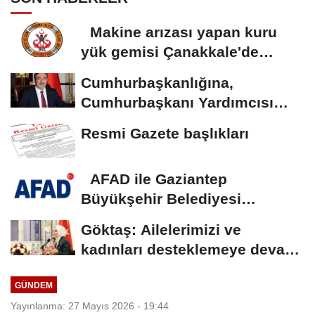
Makine arızası yapan kuru
yük gemisi Çanakkale'de
güvenli bölgeye...
Cumhurbaşkanlığına,
Cumhurbaşkanı Yardımcısı
Yılmaz vekalet...
Resmi Gazete başlıkları
AFAD ile Gaziantep
Büyükşehir Belediyesi
arasında Deprem Müzesi...
Göktaş: Ailelerimizi ve
kadınları desteklemeye devam
edeceğiz
GÜNDEM
Yayınlanma: 27 Mayıs 2026 - 19:44