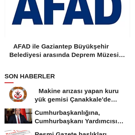
AFAD ile Gaziantep Büyükşehir
Belediyesi arasında Deprem Müzesi
protokolü imzalandı
SON HABERLER
Makine arızası yapan kuru
yük gemisi Çanakkale'de
güvenli bölgeye...
Cumhurbaşkanlığına,
Cumhurbaşkanı Yardımcısı
Yılmaz vekalet...
Resmi Gazete başlıkları