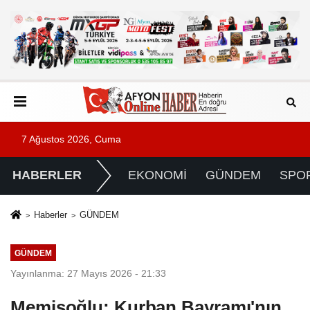
7 Ağustos 2026, Cuma
HABERLER
EKONOMİ
GÜNDEM
SPO
Haberler
GÜNDEM
GÜNDEM
Yayınlanma: 27 Mayıs 2026 - 21:33
Memişoğlu: Kurban Bayramı'nın