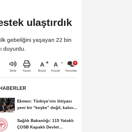
stek ulaştırdık
k gebeliğini yaşayan 22 bin
nı duyurdu.
A
A
Büyüt
Küçült
Dinle
Yazdır
Yorumlar
 HABERLER
Ekmen: Türkiye’nin ihtiyacı
yeni bir “keşke” değil, kalıcı...
Sağlık Bakanlığı: 115 Yataklı
ÇOSB Kapaklı Devlet