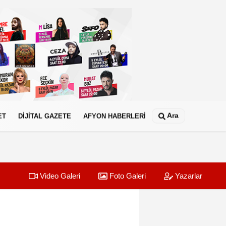
Ara
ET
DİJİTAL GAZETE
AFYON HABERLERİ
Video Galeri
Foto Galeri
Yazarlar