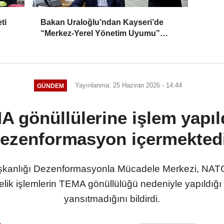
ti
Bakan Uraloğlu’ndan Kayseri’de
“Merkez-Yerel Yönetim Uyumu”
vurgusu
Yayınlanma: 25 Haziran 2026 - 14:44
GÜNDEM
gönüllülerine işlem yapıld
ezenformasyon içermekted
aşkanlığı Dezenformasyonla Mücadele Merkezi, NATO
nelik işlemlerin TEMA gönüllülüğü nedeniyle yapıldığı
yansıtmadığını bildirdi.