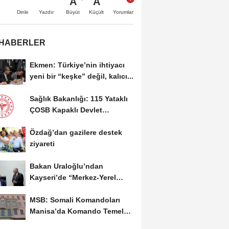
A
A
Büyüt
Küçült
Dinle
Yazdır
Yorumlar
 HABERLER
Ekmen: Türkiye’nin ihtiyacı
yeni bir “keşke” değil, kalıcı...
Sağlık Bakanlığı: 115 Yataklı
ÇOSB Kapaklı Devlet
Hastanesi hizmete...
Özdağ’dan gazilere destek
ziyareti
Bakan Uraloğlu’ndan
Kayseri’de “Merkez-Yerel
Yönetim Uyumu”...
MSB: Somali Komandoları
Manisa’da Komando Temel
Eğitimi'ni tamamladı