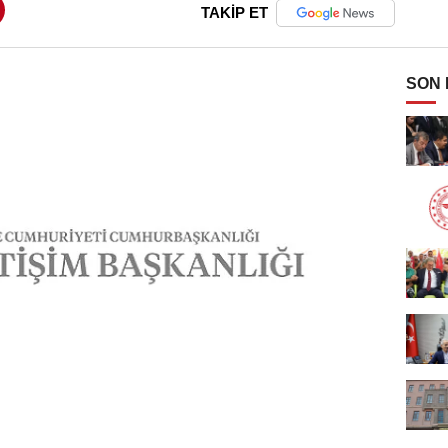
TAKİP ET
SON