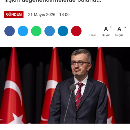
21 Mayıs 2026 - 18:00
GÜNDEM
A
A
Büyüt
Küçült
Dinle