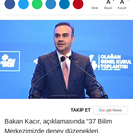
A
A
Büyüt
Küçült
Dinle
TAKİP ET
Bakan Kacır, açıklamasında "37 Bilim
Merkezimizde deney düzenekleri,