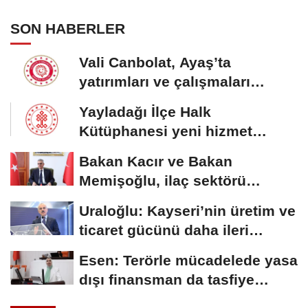
SON HABERLER
Vali Canbolat, Ayaş’ta
yatırımları ve çalışmaları
inceledi
Yayladağı İlçe Halk
Kütüphanesi yeni hizmet
binasına kavuştu
Bakan Kacır ve Bakan
Memişoğlu, ilaç sektörü
temsilcileriyle görüştü
Uraloğlu: Kayseri’nin üretim ve
ticaret gücünü daha ileri
taşıyacağız
Esen: Terörle mücadelede yasa
dışı finansman da tasfiye
edilmeli