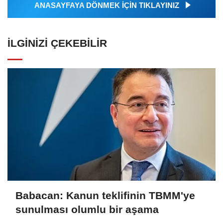
ANASAYFAYA DÖNMEK İÇİN TIKLAYINIZ
İLGINIZI ÇEKEBILIR
Babacan: Kanun teklifinin TBMM'ye
sunulması olumlu bir aşama