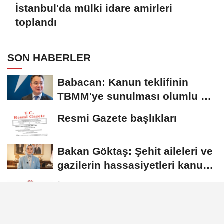
İstanbul'da mülki idare amirleri
toplandı
SON HABERLER
Babacan: Kanun teklifinin
TBMM'ye sunulması olumlu bir
aşama
Resmi Gazete başlıkları
Bakan Göktaş: Şehit aileleri ve
gazilerin hassasiyetleri kanun
teklifinde...
İstanbul'da mülki idare amirleri
toplandı
Cumhurbaşkanı Yardımcısı