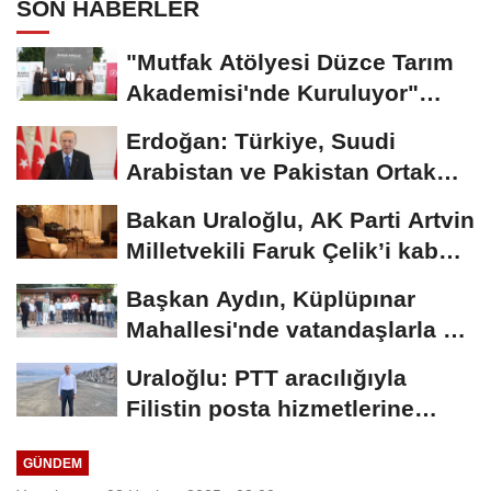
SON HABERLER
"Mutfak Atölyesi Düzce Tarım
Akademisi'nde Kuruluyor"
projesi tamamlandı
Erdoğan: Türkiye, Suudi
Arabistan ve Pakistan Ortak
Savunma Anlaşması'nı...
Bakan Uraloğlu, AK Parti Artvin
Milletvekili Faruk Çelik’i kabul
etti
Başkan Aydın, Küplüpınar
Mahallesi'nde vatandaşlarla bir
araya geldi
Uraloğlu: PTT aracılığıyla
Filistin posta hizmetlerine
destek sağladık
GÜNDEM