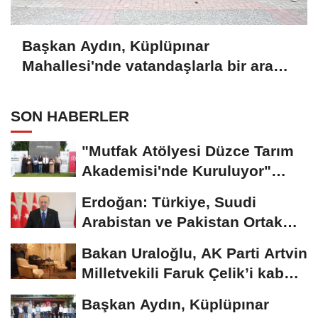
Başkan Aydın, Küplüpınar
Mahallesi'nde vatandaşlarla bir araya
geldi
SON HABERLER
"Mutfak Atölyesi Düzce Tarım
Akademisi'nde Kuruluyor"
projesi tamamlandı
Erdoğan: Türkiye, Suudi
Arabistan ve Pakistan Ortak
Savunma Anlaşması'nı...
Bakan Uraloğlu, AK Parti Artvin
Milletvekili Faruk Çelik’i kabul
etti
Başkan Aydın, Küplüpınar