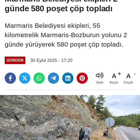
günde 580 poşet çöp topladı
Marmaris Belediyesi ekipleri, 55
kilometrelik Marmaris-Bozburun yolunu 2
günde yürüyerek 580 poşet çöp topladı.
30 Eylül 2025 - 17:20
GÜNDEM
A
A
Büyüt
Küçült
Dinle