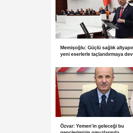
Memişoğlu: Güçlü sağlık altyapı
yeni eserlerle taçlandırmaya de
ediyoruz
Özvar: Yemen'in geleceği bu
gençlerimizin omuzlarında