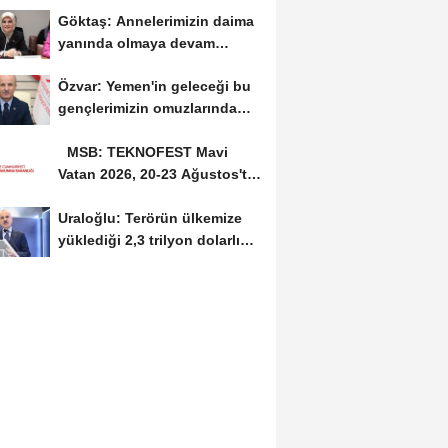
Göktaş: Annelerimizin daima
yanında olmaya devam
edeceğiz
Özvar: Yemen'in geleceği bu
gençlerimizin omuzlarında
yükselecek
MSB: TEKNOFEST Mavi
Vatan 2026, 20-23 Ağustos'ta
Gölcük'te düzenlenecek
Uraloğlu: Terörün ülkemize
yüklediği 2,3 trilyon dolarlık
bedeli...