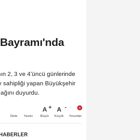
 Bayramı'nda
n 2, 3 ve 4’üncü günlerinde
ev sahipliği yapan Büyükşehir
cağını duyurdu.
A
A
Büyüt
Küçült
Dinle
Yazdır
Yorumlar
 HABERLER