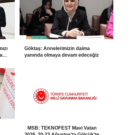
mızı
Göktaş: Annelerimizin daima
vam
yanında olmaya devam edeceğiz
MSB: TEKNOFEST Mavi Vatan
2026, 20-23 Ağustos'ta Gölcük'te