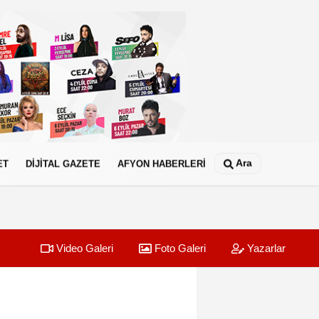
Ara
ET
DİJİTAL GAZETE
AFYON HABERLERİ
Video Galeri
Foto Galeri
Yazarlar