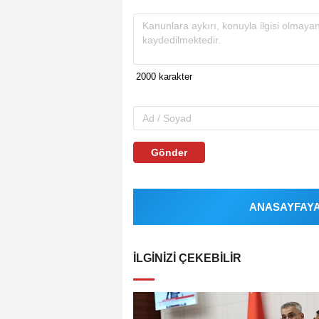
Gönder
ANASAYFAYA 
İLGINIZI ÇEKEBILIR