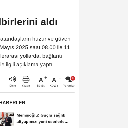
irlerini aldı
vatandaşların huzur ve güven
 Mayıs 2025 saat 08.00 ile 11
lerarası yollarda, bağlantı
 ilgili açıklama yaptı.
A
A
Büyüt
Küçült
Dinle
Yazdır
Yorumlar
 HABERLER
Memişoğlu: Güçlü sağlık
altyapımızı yeni eserlerle
taçlandırmaya...