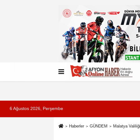
Künye
İletişim
Çerez Politikası
G
6 Ağustos 2026, Perşembe
Haberler
GÜNDEM
Malatya Valiliğ