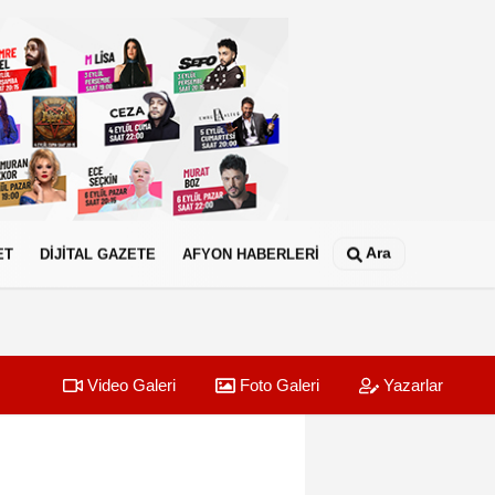
Ara
ET
DİJİTAL GAZETE
AFYON HABERLERİ
Video Galeri
Foto Galeri
Yazarlar