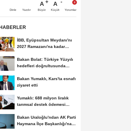
A
A
Büyüt
Küçült
Dinle
Yazdır
Yorumlar
 HABERLER
İBB, Eyüpsultan Meydanı'nı
2027 Ramazanı'na kadar
yenilemeyi hedefliyor
Bakan Bolat: Türkiye Yüzyılı
hedefleri doğrultusunda
çalışmayı...
Bakan Yumaklı, Kars'ta esnafı
ziyaret etti
Yumaklı: 688 milyon liralık
tarımsal destek ödemesi
çiftçilerin...
Bakan Uraloğlu'ndan AK Parti
Haymana İlçe Başkanlığı'na
ziyaret