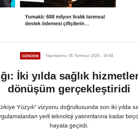
Yumaklı: 688 milyon liralık tarımsal
destek ödemesi çiftçilerin
hesaplarına aktarılıyor
Yayınlanma: 05 Temmuz 2026 - 19:44
GÜNDEM
ğı: İki yılda sağlık hizmetl
dönüşüm gerçekleştiridi
Türkiye Yüzyılı” vizyonu doğrultusunda son iki yılda 
 uygulamalardan yerli teknoloji yatırımlarına kadar bir
hayata geçirdi.