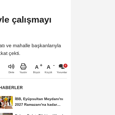
yle çalışmayı
latı ve mahalle başkanlarıyla
kat çekti.
A
A
Büyüt
Küçült
Dinle
Yazdır
Yorumlar
 HABERLER
İBB, Eyüpsultan Meydanı'nı
2027 Ramazanı'na kadar
yenilemeyi hedefliyor