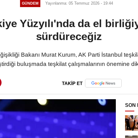
Yayınlanma: 05 Temmuz 2026 - 19:44
GÜNDEM
ye Yüzyılı'nda da el birliği
sürdüreceğiz
eğişikliği Bakanı Murat Kurum, AK Parti İstanbul teşki
tirdiği buluşmada teşkilat çalışmalarının önemine dik
TAKİP ET
SON