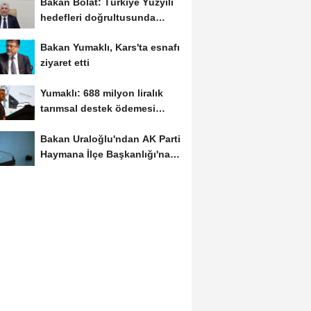
Bakan Bolat: Türkiye Yüzyılı
hedefleri doğrultusunda
çalışmayı...
Bakan Yumaklı, Kars'ta esnafı
ziyaret etti
Yumaklı: 688 milyon liralık
tarımsal destek ödemesi
çiftçilerin...
Bakan Uraloğlu'ndan AK Parti
Haymana İlçe Başkanlığı'na
ziyaret