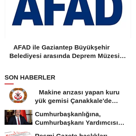
AFAD ile Gaziantep Büyükşehir
Belediyesi arasında Deprem Müzesi
protokolü imzalandı
SON HABERLER
Makine arızası yapan kuru
yük gemisi Çanakkale'de
güvenli bölgeye...
Cumhurbaşkanlığına,
Cumhurbaşkanı Yardımcısı
Yılmaz vekalet...
Resmi Gazete başlıkları