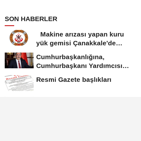
protokolü imzalandı
SON HABERLER
Makine arızası yapan kuru
yük gemisi Çanakkale'de
güvenli bölgeye...
Cumhurbaşkanlığına,
Cumhurbaşkanı Yardımcısı
Yılmaz vekalet...
Resmi Gazete başlıkları
AFAD ile Gaziantep
Büyükşehir Belediyesi
arasında Deprem Müzesi...
Göktaş: Ailelerimizi ve
kadınları desteklemeye devam
edeceğiz