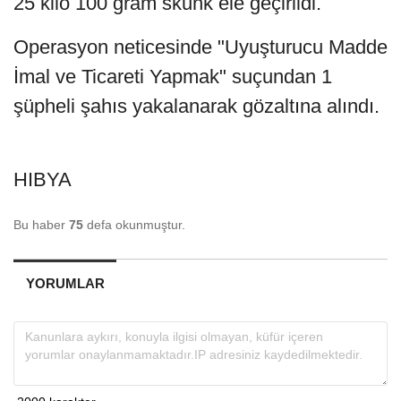
25 kilo 100 gram skunk ele geçirildi.
Operasyon neticesinde "Uyuşturucu Madde
İmal ve Ticareti Yapmak" suçundan 1
şüpheli şahıs yakalanarak gözaltına alındı.
HIBYA
Bu haber
75
defa okunmuştur.
YORUMLAR