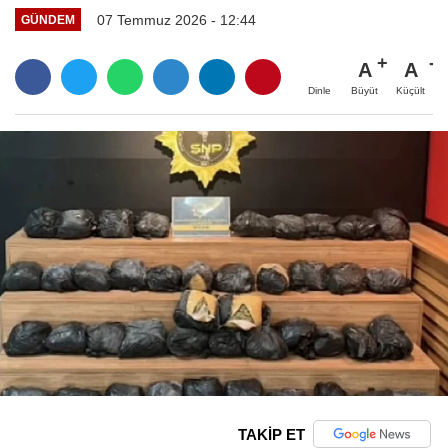
07 Temmuz 2026 - 12:44
GÜNDEM
A
A
Büyüt
Küçült
Dinle
TAKİP ET