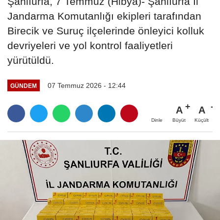
Şanlıurfa, 7 Temmuz (Hibya)- Şanlıurfa İl
Jandarma Komutanlığı ekipleri tarafından
Birecik ve Suruç ilçelerinde önleyici kolluk
devriyeleri ve yol kontrol faaliyetleri
yürütüldü.
07 Temmuz 2026 - 12:44
GÜNDEM
A
A
Büyüt
Küçült
Dinle