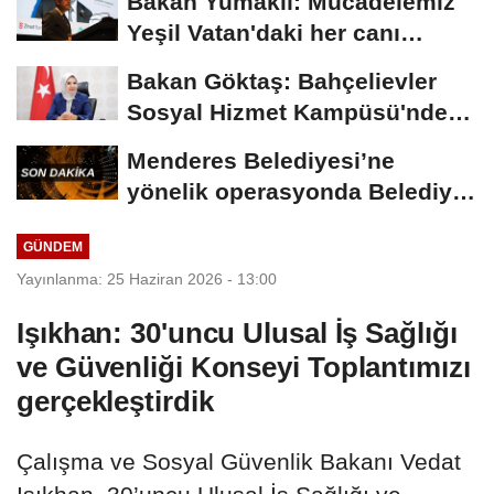
Bakan Yumaklı: Mücadelemiz
Yeşil Vatan'daki her canı
korumaktır
Bakan Göktaş: Bahçelievler
Sosyal Hizmet Kampüsü'nde
yeni hizmet...
Menderes Belediyesi’ne
yönelik operasyonda Belediye
Başkanı İlkay...
GÜNDEM
Yayınlanma: 25 Haziran 2026 - 13:00
Işıkhan: 30'uncu Ulusal İş Sağlığı
ve Güvenliği Konseyi Toplantımızı
gerçekleştirdik
Çalışma ve Sosyal Güvenlik Bakanı Vedat