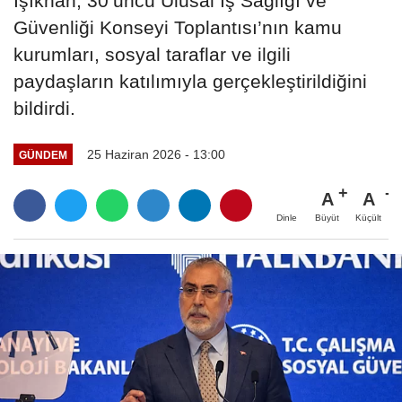
Işıkhan, 30’uncu Ulusal İş Sağlığı ve
Güvenliği Konseyi Toplantısı’nın kamu
kurumları, sosyal taraflar ve ilgili
paydaşların katılımıyla gerçekleştirildiğini
bildirdi.
25 Haziran 2026 - 13:00
GÜNDEM
A
A
Büyüt
Küçült
Dinle