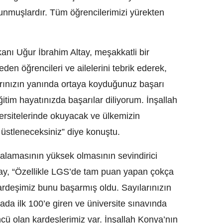
 sunmuşlardır. Tüm öğrencilerimizi yürekten
nı Uğur İbrahim Altay, meşakkatli bir
en öğrencileri ve ailelerini tebrik ederek,
larınızın yanında ortaya koyduğunuz başarı
itim hayatınızda başarılar diliyorum. İnşallah
iversitelerinde okuyacak ve ülkemizin
 üstleneceksiniz” diye konuştu.
alamasının yüksek olmasının sevindirici
tay, “Özellikle LGS’de tam puan yapan çokça
deşimiz bunu başarmış oldu. Sayılarınızın
da ilk 100’e giren ve üniversite sınavında
üncü olan kardeşlerimiz var. İnşallah Konya’nın