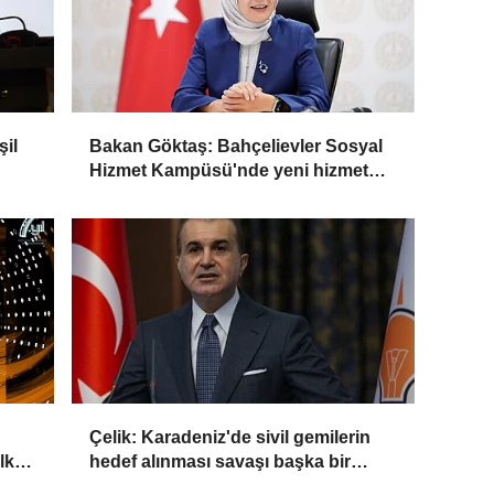
il
Bakan Göktaş: Bahçelievler Sosyal
Hizmet Kampüsü'nde yeni hizmet
birimleri açıldı
Çelik: Karadeniz'de sivil gemilerin
lkay
hedef alınması savaşı başka bir
boyuta taşır