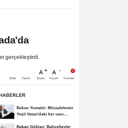
ada'da
 gerçekleştirdi.
A
A
Büyüt
Küçült
Dinle
Yazdır
Yorumlar
 HABERLER
Bakan Yumaklı: Mücadelemiz
Yeşil Vatan'daki her canı
korumaktır
Bakan Göktaş: Bahçelievler