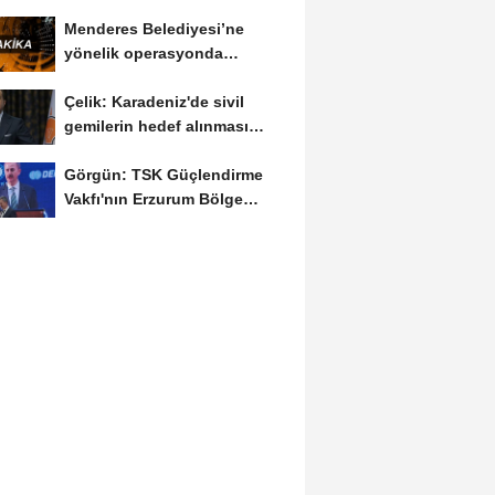
yeni hizmet...
Menderes Belediyesi’ne
yönelik operasyonda
Belediye Başkanı İlkay...
Çelik: Karadeniz'de sivil
gemilerin hedef alınması
savaşı başka...
Görgün: TSK Güçlendirme
Vakfı'nın Erzurum Bölge
Temsilciliği hizmete...