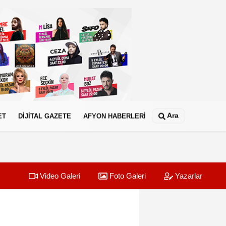
Ara
ET
DİJİTAL GAZETE
AFYON HABERLERİ
Video Galeri
Foto Galeri
Yazarlar