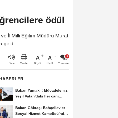
ğrencilere ödül
e İl Milli Eğitim Müdürü Murat
a geldi.
A
A
Büyüt
Küçült
Dinle
Yazdır
Yorumlar
 HABERLER
Bakan Yumaklı: Mücadelemiz
Yeşil Vatan'daki her canı
korumaktır
Bakan Göktaş: Bahçelievler
Sosyal Hizmet Kampüsü'nde