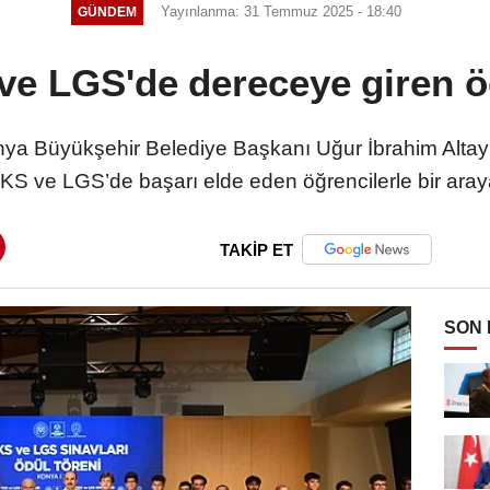
Yayınlanma: 31 Temmuz 2025 - 18:40
GÜNDEM
e LGS'de dereceye giren ö
nya Büyükşehir Belediye Başkanı Uğur İbrahim Altay v
YKS ve LGS’de başarı elde eden öğrencilerle bir aray
TAKİP ET
SON