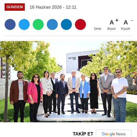
16 Haziran 2026 - 12:11
GÜNDEM
A
A
Büyüt
Küçült
Dinle
TAKİP ET