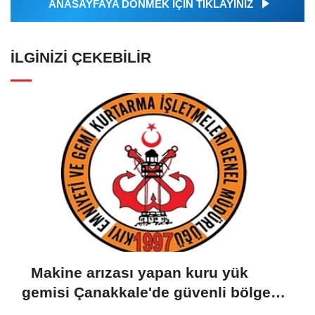
ANASAYFAYA DÖNMEK İÇİN TIKLAYINIZ
İLGINIZI ÇEKEBILIR
Makine arızası yapan kuru yük
gemisi Çanakkale'de güvenli bölgeye
demirletildi