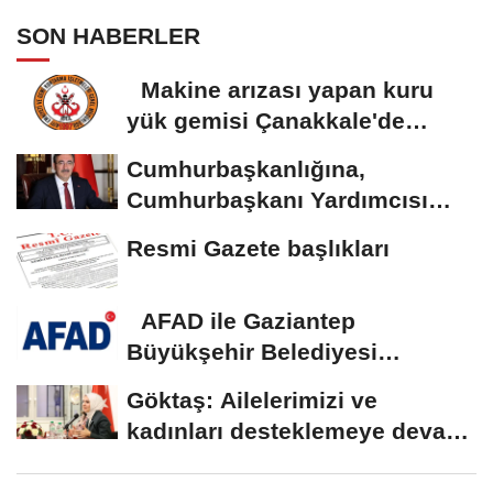
SON HABERLER
Makine arızası yapan kuru
yük gemisi Çanakkale'de
güvenli bölgeye...
Cumhurbaşkanlığına,
Cumhurbaşkanı Yardımcısı
Yılmaz vekalet...
Resmi Gazete başlıkları
AFAD ile Gaziantep
Büyükşehir Belediyesi
arasında Deprem Müzesi...
Göktaş: Ailelerimizi ve
kadınları desteklemeye devam
edeceğiz