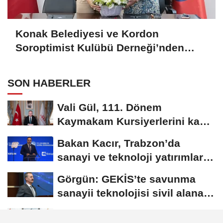
Konak Belediyesi ve Kordon
Soroptimist Kulübü Derneği’nden
işbirliği
SON HABERLER
Vali Gül, 111. Dönem
Kaymakam Kursiyerlerini kabul
etti
Bakan Kacır, Trabzon’da
sanayi ve teknoloji yatırımlarını
inceledi
Görgün: GEKİS’te savunma
sanayii teknolojisi sivil alana
taşındı
Konak Belediyesi ve Kordon