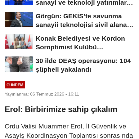
sanayi ve teknoloji yatırımlarını
inceledi
Görgün: GEKİS’te savunma
sanayii teknolojisi sivil alana
taşındı
Konak Belediyesi ve Kordon
Soroptimist Kulübü
Derneği’nden işbirliği
30 ilde DEAŞ operasyonu: 104
şüpheli yakalandı
GÜNDEM
Yayınlanma: 06 Temmuz 2026 - 16:11
Erol: Birbirimize sahip çıkalım
Ordu Valisi Muammer Erol, İl Güvenlik ve
Asayiş Koordinasyon Toplantısı sonrasında