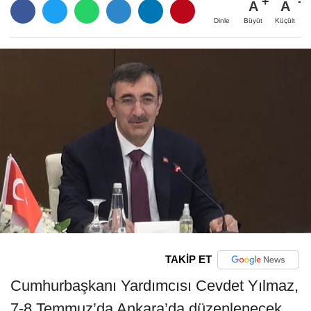
A
A
Büyüt
Küçült
Dinle
TAKİP ET
Cumhurbaşkanı Yardımcısı Cevdet Yılmaz,
7-8 Temmuz’da Ankara’da düzenlenecek