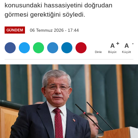
konusundaki hassasiyetini doğrudan
görmesi gerektiğini söyledi.
06 Temmuz 2026 - 17:44
GÜNDEM
A
A
Büyüt
Küçült
Dinle