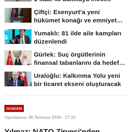
Çiftçi: Esenyurt’a yeni
hükümet konağı ve emniyet
müdürlüğü...
Yumaklı: 81 ilde aile kampları
düzenlendi
Gürlek: Suç örgütlerinin
finansal tabanlarını da hedef
alacağız
Uraloğlu: Kalkınma Yolu yeni
bir ticaret ekseni oluşturacak
GÜNDEM
Yayınlanma: 06 Temmuz 2026 - 17:33
Yılmaz: NATO Zirvesi'nden