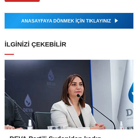
ANASAYFAYA DÖNMEK İÇİN TIKLAYINIZ
İLGINIZI ÇEKEBILIR