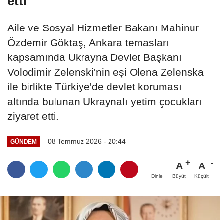
etti
Aile ve Sosyal Hizmetler Bakanı Mahinur
Özdemir Göktaş, Ankara temasları
kapsamında Ukrayna Devlet Başkanı
Volodimir Zelenski'nin eşi Olena Zelenska
ile birlikte Türkiye'de devlet koruması
altında bulunan Ukraynalı yetim çocukları
ziyaret etti.
08 Temmuz 2026 - 20:44
GÜNDEM
A
A
Büyüt
Küçült
Dinle