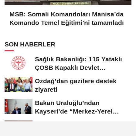
MSB: Somali Komandoları Manisa’da
Komando Temel Eğitimi'ni tamamladı
SON HABERLER
Sağlık Bakanlığı: 115 Yataklı
ÇOSB Kapaklı Devlet
Hastanesi hizmete...
Özdağ’dan gazilere destek
ziyareti
Bakan Uraloğlu’ndan
Kayseri’de “Merkez-Yerel
Yönetim Uyumu”...
MSB: Somali Komandoları
Manisa’da Komando Temel