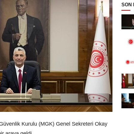
SON
î Güvenlik Kurulu (MGK) Genel Sekreteri Okay
ir araya geldi.