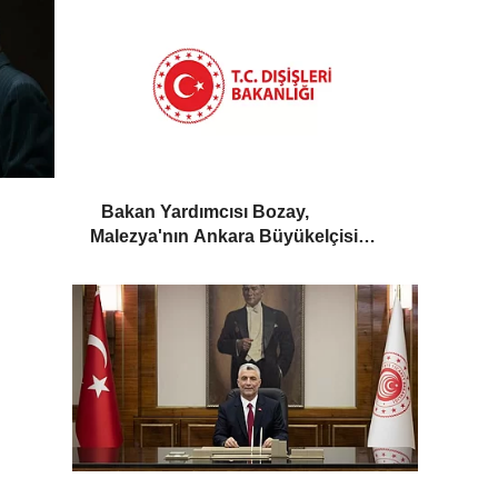
Bakan Yardımcısı Bozay,
Malezya'nın Ankara Büyükelçisi
Shaffieq’i kabul etti