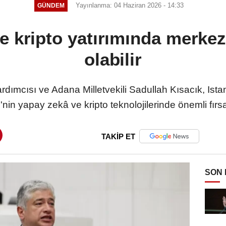
Yayınlanma: 04 Haziran 2026 - 14:33
GÜNDEM
e kripto yatırımında merkez
olabilir
dımcısı ve Adana Milletvekili Sadullah Kısacık, Is
in yapay zekâ ve kripto teknolojilerinde önemli fırsat
TAKİP ET
SON