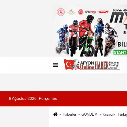
Künye
İletişim
Çerez Politikası
G
6 Ağustos 2026, Perşembe
Haberler
GÜNDEM
Kısacık: Türkiy