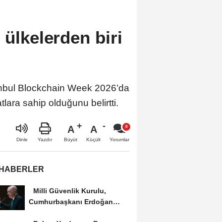
 ülkelerden biri
tanbul Blockchain Week 2026’da
lara sahip olduğunu belirtti.
A
A
Büyüt
Küçült
Dinle
Yazdır
Yorumlar
 HABERLER
Milli Güvenlik Kurulu,
Cumhurbaşkanı Erdoğan
başkanlığında...