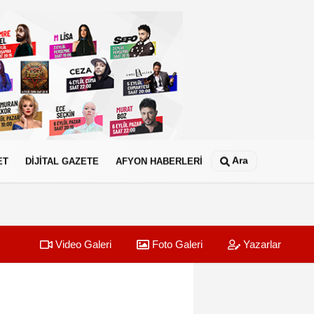
Ara
ET
DİJİTAL GAZETE
AFYON HABERLERİ
Video Galeri
Foto Galeri
Yazarlar