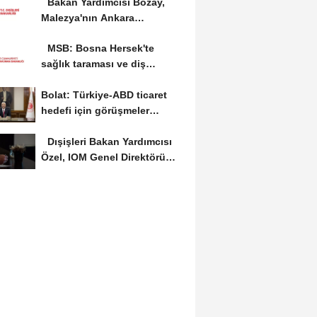
Bakan Yardımcısı Bozay,
Malezya'nın Ankara
Büyükelçisi Shaffieq’i...
MSB: Bosna Hersek'te
sağlık taraması ve diş
muayenesi gerçekleştirildi
Bolat: Türkiye-ABD ticaret
hedefi için görüşmeler
sürüyor
Dışişleri Bakan Yardımcısı
Özel, IOM Genel Direktörü
Pope...