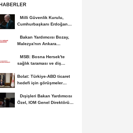
 HABERLER
Milli Güvenlik Kurulu,
Cumhurbaşkanı Erdoğan
başkanlığında...
Bakan Yardımcısı Bozay,
Malezya'nın Ankara
Büyükelçisi Shaffieq’i...
MSB: Bosna Hersek'te
sağlık taraması ve diş
muayenesi gerçekleştirildi
Bolat: Türkiye-ABD ticaret
hedefi için görüşmeler
sürüyor
Dışişleri Bakan Yardımcısı
Özel, IOM Genel Direktörü
Pope...