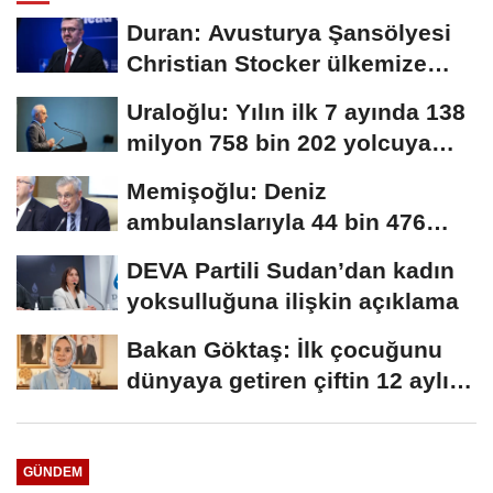
Duran: Avusturya Şansölyesi
Christian Stocker ülkemize
ziyaret gerçekleştirecektir
Uraloğlu: Yılın ilk 7 ayında 138
milyon 758 bin 202 yolcuya
hizmet...
Memişoğlu: Deniz
ambulanslarıyla 44 bin 476
hastanın nakli gerçekleştirildi
DEVA Partili Sudan’dan kadın
yoksulluğuna ilişkin açıklama
Bakan Göktaş: İlk çocuğunu
dünyaya getiren çiftin 12 aylık
taksitlerini...
GÜNDEM