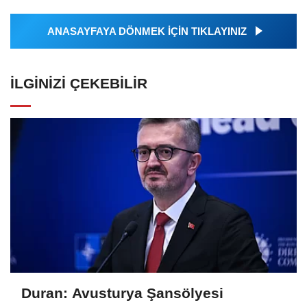
ANASAYFAYA DÖNMEK İÇİN TIKLAYINIZ
İLGINIZI ÇEKEBILIR
Duran: Avusturya Şansölyesi