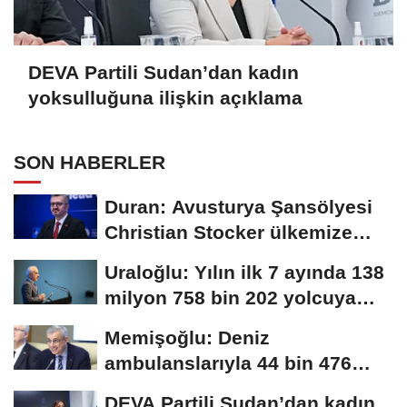
DEVA Partili Sudan’dan kadın
yoksulluğuna ilişkin açıklama
SON HABERLER
Duran: Avusturya Şansölyesi
Christian Stocker ülkemize
ziyaret gerçekleştirecektir
Uraloğlu: Yılın ilk 7 ayında 138
milyon 758 bin 202 yolcuya
hizmet...
Memişoğlu: Deniz
ambulanslarıyla 44 bin 476
hastanın nakli gerçekleştirildi
DEVA Partili Sudan’dan kadın