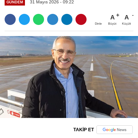
31 Mayıs 2026 - 09:22
GÜNDEM
A
A
Büyüt
Küçült
Dinle
TAKİP ET