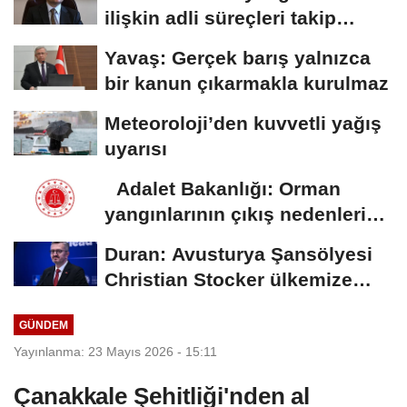
ilişkin adli süreçleri takip
ediyoruz
Yavaş: Gerçek barış yalnızca
bir kanun çıkarmakla kurulmaz
Meteoroloji’den kuvvetli yağış
uyarısı
Adalet Bakanlığı: Orman
yangınlarının çıkış nedenleri
ve...
Duran: Avusturya Şansölyesi
Christian Stocker ülkemize
ziyaret gerçekleştirecektir
GÜNDEM
Yayınlanma: 23 Mayıs 2026 - 15:11
Çanakkale Şehitliği'nden al