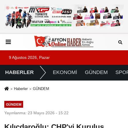
9 Ağustos 2026, Pazar
HABERLER
EKONOMİ
GÜNDEM
SPO
Haberler
GÜNDEM
GÜNDEM
Yayınlanma: 23 Mayıs 2026 - 15:22
Kılıçdaroğlu: CHP'yi Kuruluş