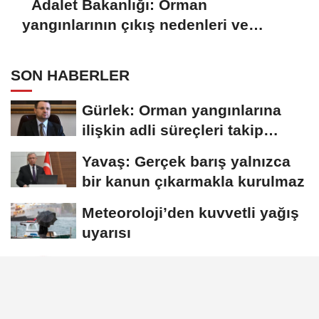
Adalet Bakanlığı: Orman
yangınlarının çıkış nedenleri ve
sorumluları araştırılıyor
SON HABERLER
Gürlek: Orman yangınlarına
ilişkin adli süreçleri takip
ediyoruz
Yavaş: Gerçek barış yalnızca
bir kanun çıkarmakla kurulmaz
Meteoroloji’den kuvvetli yağış
uyarısı
Adalet Bakanlığı: Orman
yangınlarının çıkış nedenleri
ve...
Duran: Avusturya Şansölyesi