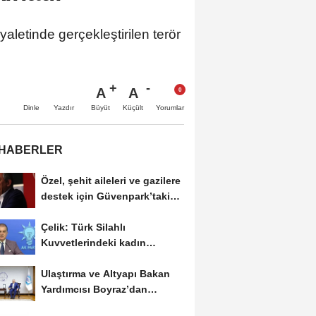
letinde gerçekleştirilen terör
A
A
Büyüt
Küçült
Dinle
Yazdır
Yorumlar
 HABERLER
Özel, şehit aileleri ve gazilere
destek için Güvenpark’taki
eylemi...
Çelik: Türk Silahlı
Kuvvetlerindeki kadın
general sayısı arttı
Ulaştırma ve Altyapı Bakan
Yardımcısı Boyraz’dan
Başkan Büyükkılıç’a...