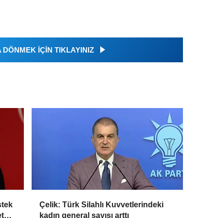
DÖNMEK İÇİN TIKLAYINIZ
stek
Çelik: Türk Silahlı Kuvvetlerindeki
et
kadın general sayısı arttı