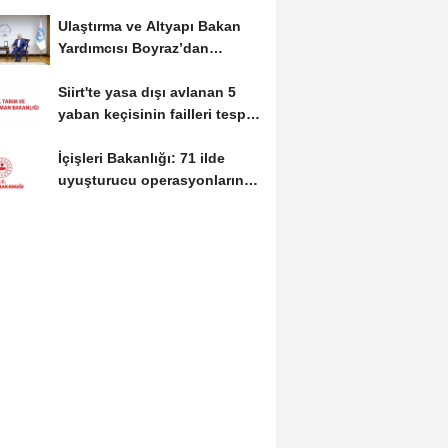
general sayısı arttı
Ulaştırma ve Altyapı Bakan
Yardımcısı Boyraz’dan
Başkan Büyükkılıç’a...
Siirt'te yasa dışı avlanan 5
yaban keçisinin failleri tespit
edildi
İçişleri Bakanlığı: 71 ilde
uyuşturucu operasyonlarında
844 şüpheli...