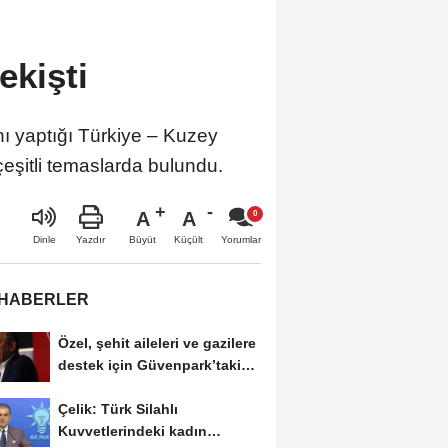
ekişti
nı yaptığı Türkiye – Kuzey
şitli temaslarda bulundu.
A
A
Büyüt
Küçült
Dinle
Yazdır
Yorumlar
 HABERLER
Özel, şehit aileleri ve gazilere
destek için Güvenpark’taki
eylemi...
Çelik: Türk Silahlı
Kuvvetlerindeki kadın