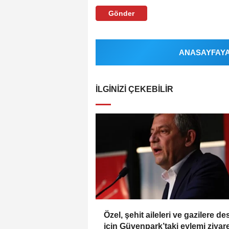
Gönder
ANASAYFAYA 
İLGINIZI ÇEKEBILIR
Özel, şehit aileleri ve gazilere de
için Güvenpark’taki eylemi ziyar