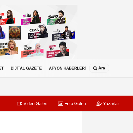
Ara
ET
DİJİTAL GAZETE
AFYON HABERLERİ
Video Galeri
Foto Galeri
Yazarlar