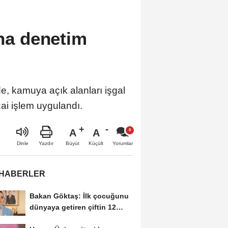
ına denetim
de, kamuya açık alanları işgal
zai işlem uygulandı.
A
A
Büyüt
Küçült
Dinle
Yazdır
Yorumlar
 HABERLER
Bakan Göktaş: İlk çocuğunu
dünyaya getiren çiftin 12
aylık taksitlerini...