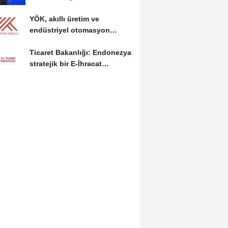
edeceğiz
YÖK, akıllı üretim ve
endüstriyel otomasyon
alanında yeni ön lisans...
Ticaret Bakanlığı: Endonezya
stratejik bir E-İhracat
destinasyonu