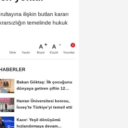
ultayına ilişkin butlan kararı
krarsızlığın temelinde hukuk
A
A
Büyüt
Küçült
Dinle
Yazdır
Yorumlar
 HABERLER
Bakan Göktaş: İlk çocuğunu
dünyaya getiren çiftin 12
aylık taksitlerini...
Harran Üniversitesi korosu,
İsveç’te Türkiye’yi temsil etti
Kacır: Yeşil dönüşümü
hızlandırmaya devam