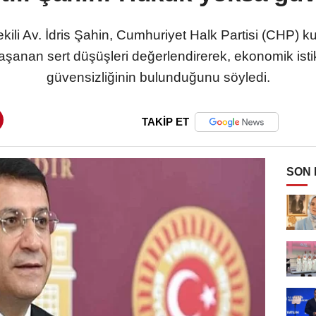
ili Av. İdris Şahin, Cumhuriyet Halk Partisi (CHP) kur
aşanan sert düşüşleri değerlendirerek, ekonomik isti
güvensizliğinin bulunduğunu söyledi.
TAKİP ET
SON