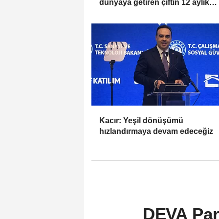
dünyaya getiren çiftin 12 aylık
taksitlerini hibe ettik
Kacır: Yeşil dönüşümü
hızlandırmaya devam edeceğiz
DEVA Part