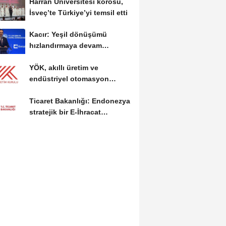
Harran Üniversitesi korosu,
İsveç’te Türkiye’yi temsil etti
Kacır: Yeşil dönüşümü
hızlandırmaya devam
edeceğiz
YÖK, akıllı üretim ve
endüstriyel otomasyon
alanında yeni ön lisans...
Ticaret Bakanlığı: Endonezya
stratejik bir E-İhracat
destinasyonu