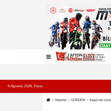
Künye
İletişim
Çerez Politikası
G
9 Ağustos 2026, Pazar
Haberler
GÜNDEM
Kepez'de izins