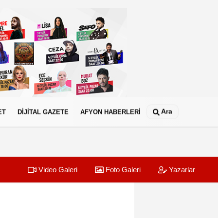
Ara
ET
DİJİTAL GAZETE
AFYON HABERLERİ
Video Galeri
Foto Galeri
Yazarlar