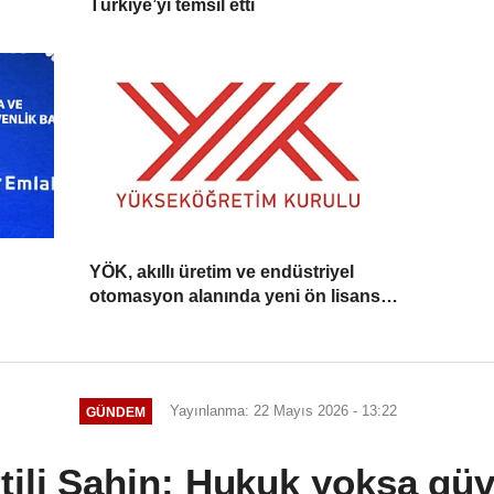
Türkiye’yi temsil etti
YÖK, akıllı üretim ve endüstriyel
otomasyon alanında yeni ön lisans
programlarını duyurdu
Yayınlanma: 22 Mayıs 2026 - 13:22
GÜNDEM
ili Şahin: Hukuk yoksa gü