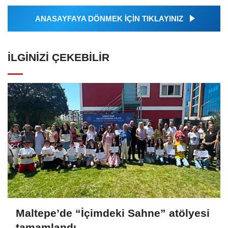
ANASAYFAYA DÖNMEK İÇİN TIKLAYINIZ
İLGINIZI ÇEKEBILIR
Maltepe’de “İçimdeki Sahne” atölyesi
tamamlandı