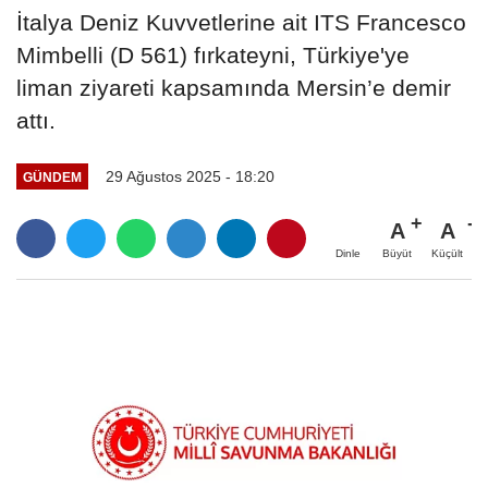
İtalya Deniz Kuvvetlerine ait ITS Francesco
Mimbelli (D 561) fırkateyni, Türkiye'ye
liman ziyareti kapsamında Mersin’e demir
attı.
29 Ağustos 2025 - 18:20
GÜNDEM
A
A
Büyüt
Küçült
Dinle