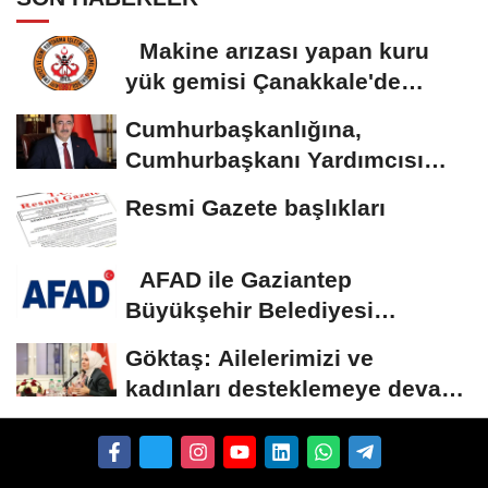
Makine arızası yapan kuru
yük gemisi Çanakkale'de
güvenli bölgeye...
Cumhurbaşkanlığına,
Cumhurbaşkanı Yardımcısı
Yılmaz vekalet...
Resmi Gazete başlıkları
AFAD ile Gaziantep
Büyükşehir Belediyesi
arasında Deprem Müzesi...
Göktaş: Ailelerimizi ve
kadınları desteklemeye devam
edeceğiz