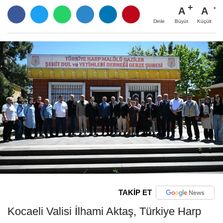
A
A
Büyüt
Küçült
Dinle
TAKİP ET
Kocaeli Valisi İlhami Aktaş, Türkiye Harp