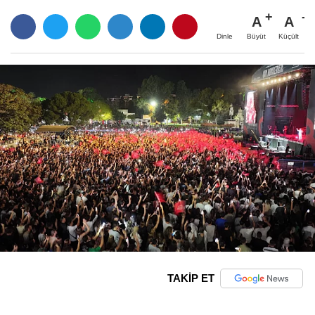
A
A
Büyüt
Küçült
Dinle
TAKİP ET