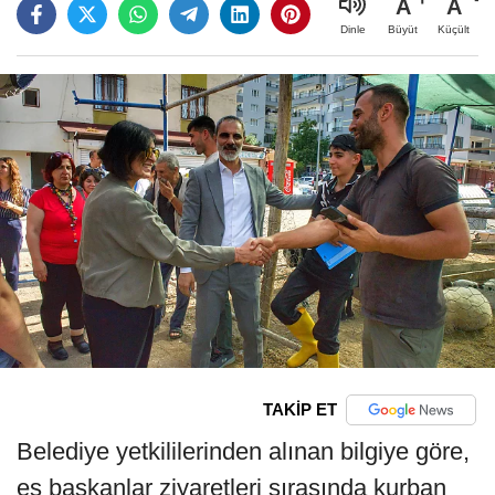
A
A
Büyüt
Küçült
Dinle
TAKİP ET
Belediye yetkililerinden alınan bilgiye göre,
eş başkanlar ziyaretleri sırasında kurban