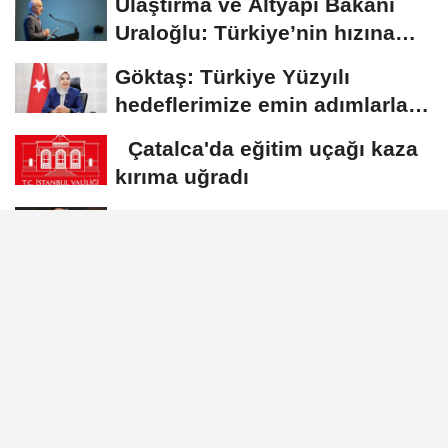
Ulaştırma ve Altyapı Bakanı
Uraloğlu: Türkiye’nin hızına
hız...
Göktaş: Türkiye Yüzyılı
hedeflerimize emin adımlarla
ilerlemeye...
Çatalca'da eğitim uçağı kaza
kırıma uğradı
Gürlek: Herkesin yargı önünde
hesap vermesi için sürecin
takipçisi...
Çiftçi: Yangını başlamadan
önlemek, söndürmek kadar
hayatidir
Künye
İletişim
Çerez Politikası
Gizlilik İlkeleri