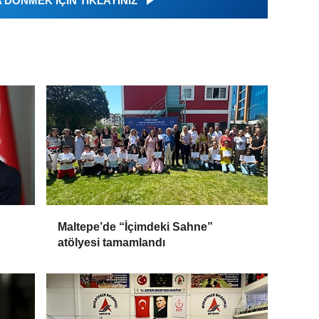
DÖNMEK İÇİN TIKLAYINIZ
Maltepe’de “İçimdeki Sahne”
atölyesi tamamlandı