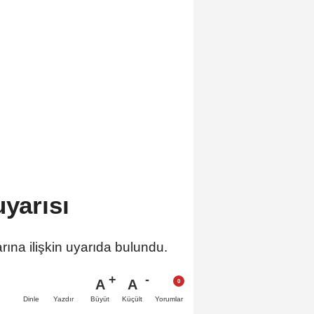
uyarısı
rına ilişkin uyarıda bulundu.
A
A
Büyüt
Küçült
Dinle
Yazdır
Yorumlar