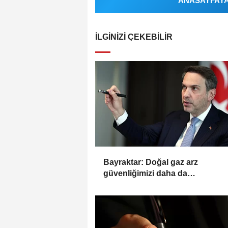
ANASAYFAYA 
İLGINIZI ÇEKEBILIR
Bayraktar: Doğal gaz arz
güvenliğimizi daha da
güçlendirmeye devam edeceğiz