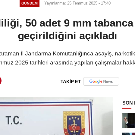
Yayınlanma: 25 Temmuz 2025 - 17:40
GÜNDEM
liği, 50 adet 9 mm tabanca 
geçirildiğini açıkladı
araman İl Jandarma Komutanlığınca asayiş, narkotik 
uz 2025 tarihleri arasında yapılan çalışmalar hakkın
TAKİP ET
SON