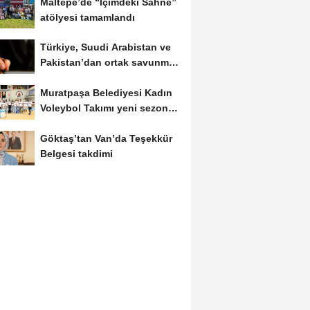
Maltepe’de “İçimdeki Sahne”
atölyesi tamamlandı
Türkiye, Suudi Arabistan ve
Pakistan’dan ortak savunma
anlaşması
Muratpaşa Belediyesi Kadın
Voleybol Takımı yeni sezona
hazırlanıyor
Göktaş’tan Van’da Teşekkür
Belgesi takdimi