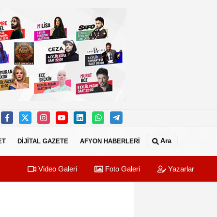
Ara
ET
DİJİTAL GAZETE
AFYON HABERLERİ
Video Galeri
Foto Galeri
Yazarlar