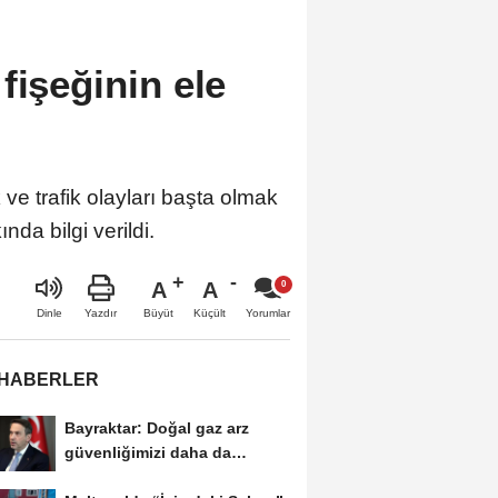
fişeğinin ele
ve trafik olayları başta olmak
da bilgi verildi.
A
A
Büyüt
Küçült
Dinle
Yazdır
Yorumlar
 HABERLER
Bayraktar: Doğal gaz arz
güvenliğimizi daha da
güçlendirmeye devam...