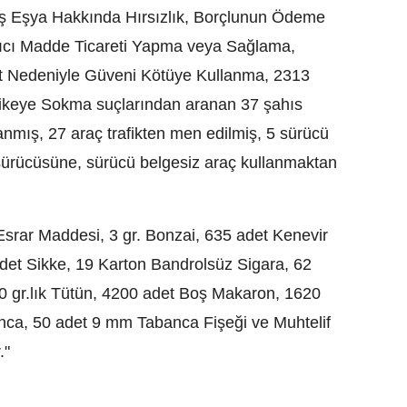
ış Eşya Hakkında Hırsızlık, Borçlunun Ödeme
arıcı Madde Ticareti Yapma veya Sağlama,
t Nedeniyle Güveni Kötüye Kullanma, 2313
hlikeye Sokma suçlarından aranan 37 şahıs
anmış, 27 araç trafikten men edilmiş, 5 sürücü
sürücüsüne, sürücü belgesiz araç kullanmaktan
Esrar Maddesi, 3 gr. Bonzai, 635 adet Kenevir
adet Sikke, 19 Karton Bandrolsüz Sigara, 62
50 gr.lık Tütün, 4200 adet Boş Makaron, 1620
anca, 50 adet 9 mm Tabanca Fişeği ve Muhtelif
."