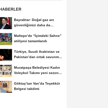
 HABERLER
Bayraktar: Doğal gaz arz
güvenliğimizi daha da
güçlendirmeye devam...
Maltepe’de “İçimdeki Sahne”
atölyesi tamamlandı
Türkiye, Suudi Arabistan ve
Pakistan’dan ortak savunma
anlaşması
Muratpaşa Belediyesi Kadın
Voleybol Takımı yeni sezona
hazırlanıyor
Göktaş’tan Van’da Teşekkür
Belgesi takdimi