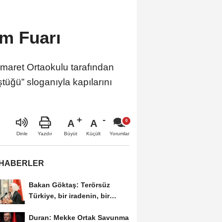
im Fuarı
aret Ortaokulu tarafından
tüğü” sloganıyla kapılarını
A
A
Büyüt
Küçült
Dinle
Yazdır
Yorumlar
 HABERLER
Bakan Göktaş: Terörsüz
Türkiye, bir iradenin, bir
kararlılığın...
Duran: Mekke Ortak Savunma