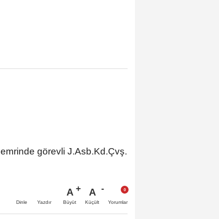
ı emrinde görevli J.Asb.Kd.Çvş.
A
A
Büyüt
Küçült
Dinle
Yazdır
Yorumlar