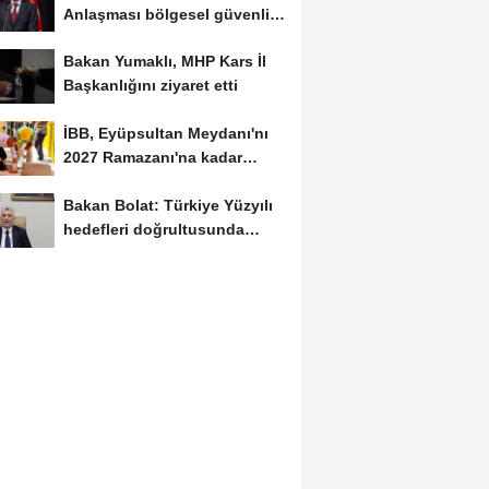
Anlaşması bölgesel güvenlik
için tarihi...
Bakan Yumaklı, MHP Kars İl
Başkanlığını ziyaret etti
İBB, Eyüpsultan Meydanı'nı
2027 Ramazanı'na kadar
yenilemeyi hedefliyor
Bakan Bolat: Türkiye Yüzyılı
hedefleri doğrultusunda
çalışmayı...