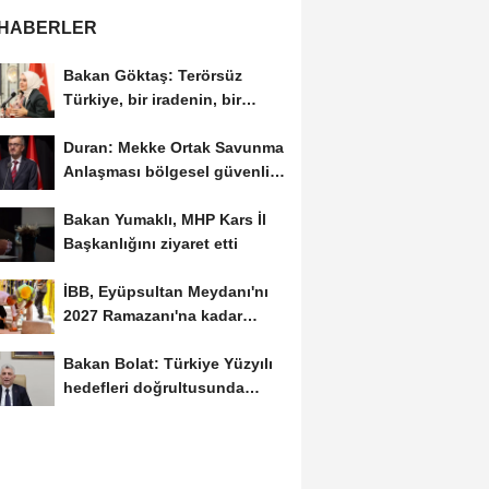
 HABERLER
Bakan Göktaş: Terörsüz
Türkiye, bir iradenin, bir
kararlılığın...
Duran: Mekke Ortak Savunma
Anlaşması bölgesel güvenlik
için tarihi...
Bakan Yumaklı, MHP Kars İl
Başkanlığını ziyaret etti
İBB, Eyüpsultan Meydanı'nı
2027 Ramazanı'na kadar
yenilemeyi hedefliyor
Bakan Bolat: Türkiye Yüzyılı
hedefleri doğrultusunda
çalışmayı...