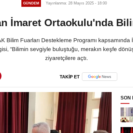
Yayınlanma: 28 Mayıs 2025 - 18:00
GÜNDEM
 İmaret Ortaokulu'nda Bil
 Bilim Fuarları Destekleme Programı kapsamında İm
gisi, “Bilimin sevgiyle buluştuğu, merakın keşfe dönüş
ziyaretçilere açtı.
TAKİP ET
SON