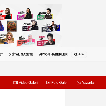
Ara
ET
DİJİTAL GAZETE
AFYON HABERLERİ
Video Galeri
Foto Galeri
Yazarlar