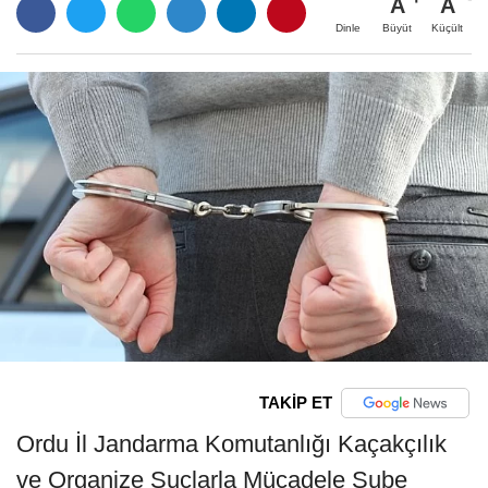
A
A
Büyüt
Küçült
Dinle
TAKİP ET
Ordu İl Jandarma Komutanlığı Kaçakçılık
ve Organize Suçlarla Mücadele Şube