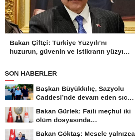
Bakan Çiftçi: Türkiye Yüzyılı’nı
huzurun, güvenin ve istikrarın yüzyılı
yapacağız
SON HABERLER
Başkan Büyükkılıç, Sazyolu
Caddesi’nde devam eden sıcak
asfalt...
Bakan Gürlek: Faili meçhul iki
ölüm dosyasında
soruşturmalar derinleştirildi
Bakan Göktaş: Mesele yalnızca