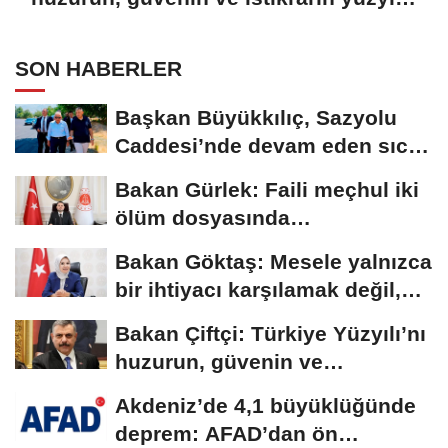
yapacağız
SON HABERLER
Başkan Büyükkılıç, Sazyolu
Caddesi’nde devam eden sıcak
asfalt...
Bakan Gürlek: Faili meçhul iki
ölüm dosyasında
soruşturmalar derinleştirildi
Bakan Göktaş: Mesele yalnızca
bir ihtiyacı karşılamak değil,
bir...
Bakan Çiftçi: Türkiye Yüzyılı’nı
huzurun, güvenin ve
istikrarın...
Akdeniz’de 4,1 büyüklüğünde
deprem: AFAD’dan ön