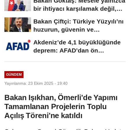
Bakan Göktaş: Mesele yalnızca
bir ihtiyacı karşılamak değil,
bir...
Bakan Çiftçi: Türkiye Yüzyılı’nı
huzurun, güvenin ve
istikrarın...
Akdeniz’de 4,1 büyüklüğünde
deprem: AFAD’dan ön
değerlendirme...
GÜNDEM
Yayınlanma: 23 Ekim 2025 - 19:40
Bakan Işıkhan, Ömerli'de Yapımı
Tamamlanan Projelerin Toplu
Açılış Töreni'ne katıldı