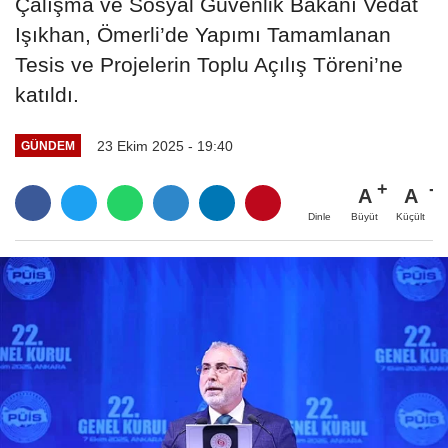
Çalışma ve Sosyal Güvenlik Bakanı Vedat
Işıkhan, Ömerli’de Yapımı Tamamlanan
Tesis ve Projelerin Toplu Açılış Töreni’ne
katıldı.
23 Ekim 2025 - 19:40
GÜNDEM
A
A
Büyüt
Küçült
Dinle