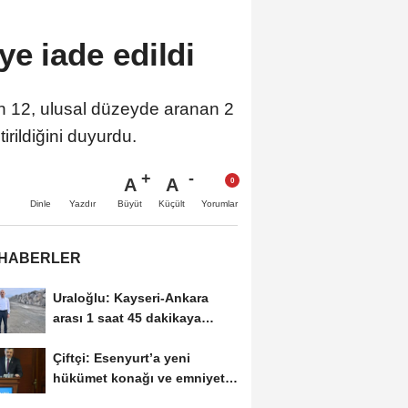
ye iade edildi
nan 12, ulusal düzeyde aranan 2
rildiğini duyurdu.
A
A
Büyüt
Küçült
Dinle
Yazdır
Yorumlar
 HABERLER
Uraloğlu: Kayseri-Ankara
arası 1 saat 45 dakikaya
inecek
Çiftçi: Esenyurt’a yeni
hükümet konağı ve emniyet
müdürlüğü...