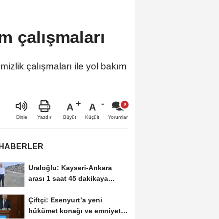
m çalışmaları
izlik çalışmaları ile yol bakım
A
A
Büyüt
Küçült
Dinle
Yazdır
Yorumlar
 HABERLER
Uraloğlu: Kayseri-Ankara
arası 1 saat 45 dakikaya
inecek
Çiftçi: Esenyurt’a yeni
hükümet konağı ve emniyet