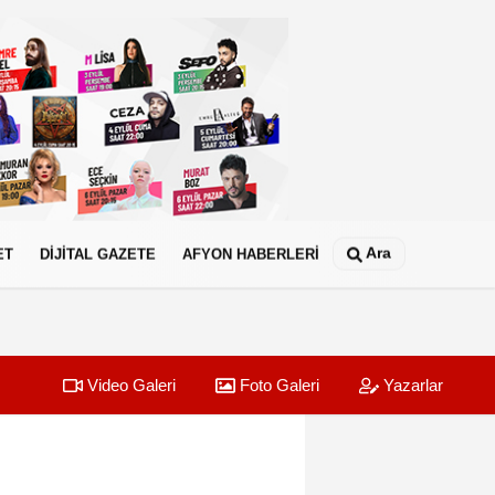
Ara
ET
DİJİTAL GAZETE
AFYON HABERLERİ
Video Galeri
Foto Galeri
Yazarlar