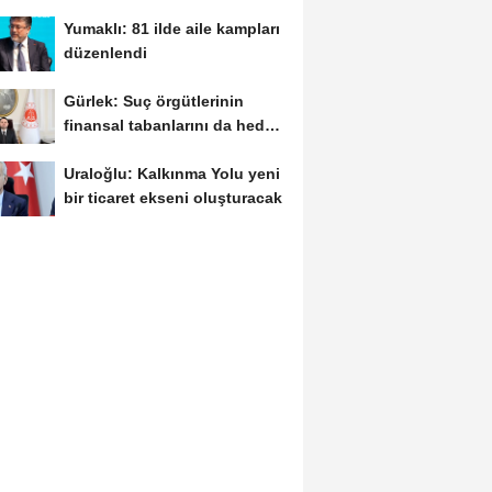
müdürlüğü...
Yumaklı: 81 ilde aile kampları
düzenlendi
Gürlek: Suç örgütlerinin
finansal tabanlarını da hedef
alacağız
Uraloğlu: Kalkınma Yolu yeni
bir ticaret ekseni oluşturacak