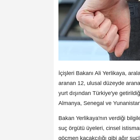
İçişleri Bakanı Ali Yerlikaya, ara
aranan 12, ulusal düzeyde arana
yurt dışından Türkiye'ye getirildi
Almanya, Senegal ve Yunanistan'
Bakan Yerlikaya'nın verdiği bilgi
suç örgütü üyeleri, cinsel istism
göçmen kaçakçılığı gibi ağır suç