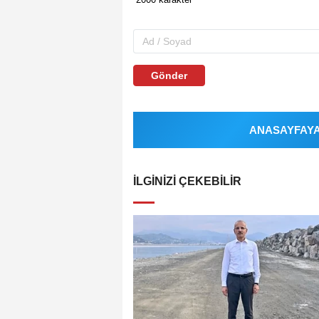
Gönder
ANASAYFAYA 
İLGINIZI ÇEKEBILIR