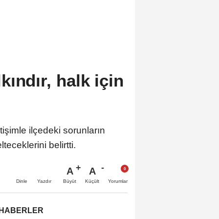
ındır, halk için
işimle ilçedeki sorunların
eceklerini belirtti.
A
A
Büyüt
Küçült
Dinle
Yazdır
Yorumlar
 HABERLER