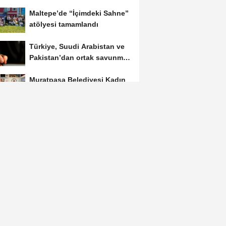
Maltepe’de “İçimdeki Sahne”
atölyesi tamamlandı
Türkiye, Suudi Arabistan ve
Pakistan’dan ortak savunma
anlaşması
Muratpaşa Belediyesi Kadın
Voleybol Takımı yeni sezona
hazırlanıyor
Göktaş’tan Van’da Teşekkür
Belgesi takdimi
Erdoğan, Muhammed bin
Selman ile Mekke’de görüştü