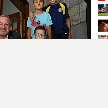
h Karabatı,Çarşıda, pazarda, düğünlerde,
malarında vatandaşlarla bir araya gelerek,
larını söyledi.