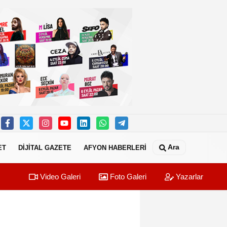
Ara
ET
DİJİTAL GAZETE
AFYON HABERLERİ
Video Galeri
Foto Galeri
Yazarlar