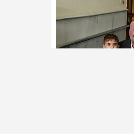
Karacabey Belediye Başkanı Fati
kahvehanelerde ve mahalle buluş
halkın düşüncelerini dikkate aldık