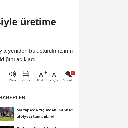
iyle üretime
yla yeniden buluşturulmasının
ldığını açıkladı.
A
A
Büyüt
Küçült
Dinle
Yazdır
Yorumlar
 HABERLER
Maltepe’de “İçimdeki Sahne”
atölyesi tamamlandı