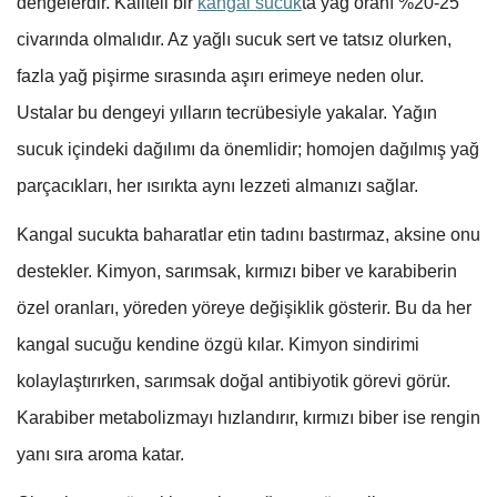
dengelerdir. Kaliteli bir
kangal sucuk
ta yağ oranı %20-25
civarında olmalıdır. Az yağlı sucuk sert ve tatsız olurken,
fazla yağ pişirme sırasında aşırı erimeye neden olur.
Ustalar bu dengeyi yılların tecrübesiyle yakalar. Yağın
sucuk içindeki dağılımı da önemlidir; homojen dağılmış yağ
parçacıkları, her ısırıkta aynı lezzeti almanızı sağlar.
Kangal sucukta baharatlar etin tadını bastırmaz, aksine onu
destekler. Kimyon, sarımsak, kırmızı biber ve karabiberin
özel oranları, yöreden yöreye değişiklik gösterir. Bu da her
kangal sucuğu kendine özgü kılar. Kimyon sindirimi
kolaylaştırırken, sarımsak doğal antibiyotik görevi görür.
Karabiber metabolizmayı hızlandırır, kırmızı biber ise rengin
yanı sıra aroma katar.