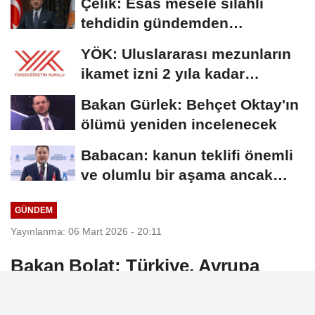
Çelik: Esas mesele silahlı
tehdidin gündemden
çıkmasıdır
YÖK: Uluslararası mezunların
ikamet izni 2 yıla kadar
uzatılabilecek
Bakan Gürlek: Behçet Oktay'ın
ölümü yeniden incelenecek
Babacan: kanun teklifi önemli
ve olumlu bir aşama ancak
eksiklikler...
GÜNDEM
Yayınlanma: 06 Mart 2026 - 20:11
Bakan Bolat: Türkiye, Avrupa
değer zincirlerinin kritik bir
parçası haline geldi