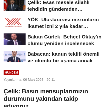
Çelik: Esas mesele silahlı
tehdidin gündemden
çıkmasıdır
YÖK: Uluslararası mezunların
ikamet izni 2 yıla kadar
uzatılabilecek
Bakan Gürlek: Behçet Oktay'ın
ölümü yeniden incelenecek
Babacan: kanun teklifi önemli
ve olumlu bir aşama ancak
eksiklikler...
GÜNDEM
Yayınlanma: 06 Mart 2026 - 20:11
Çelik: Basın mensuplarımızın
durumunu yakından takip
ediyoruz