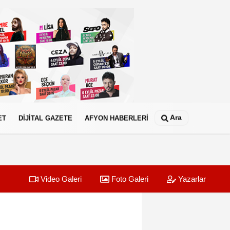
Ara
ET
DİJİTAL GAZETE
AFYON HABERLERİ
Video Galeri
Foto Galeri
Yazarlar