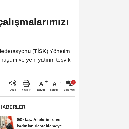
çalışmalarımızı
onfederasyonu (TİSK) Yönetim
önüşüm ve yeni yatırım teşvik
A
A
Büyüt
Küçült
Dinle
Yazdır
Yorumlar
 HABERLER
Göktaş: Ailelerimizi ve
kadınları desteklemeye