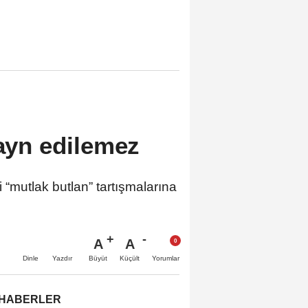
zayn edilemez
“mutlak butlan” tartışmalarına
A
A
Büyüt
Küçült
Dinle
Yazdır
Yorumlar
 HABERLER