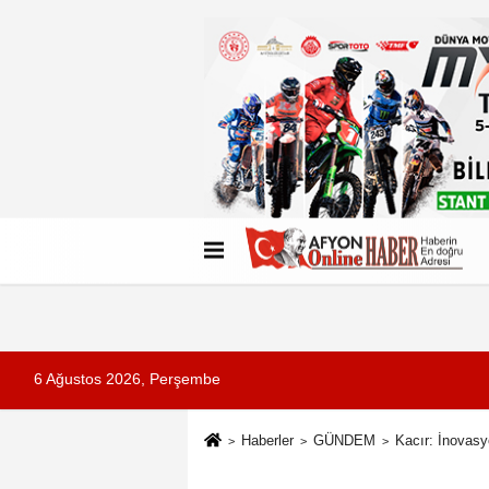
Künye
İletişim
Çerez Politikası
G
6 Ağustos 2026, Perşembe
Haberler
GÜNDEM
Kacır: İnovasy