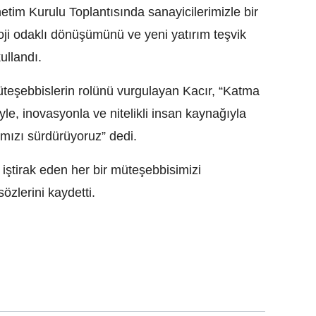
im Kurulu Toplantısında sanayicilerimizle bir
oji odaklı dönüşümünü ve yeni yatırım teşvik
kullandı.
üteşebbislerin rolünü vurgulayan Kacır, “Katma
yle, inovasyonla ve nitelikli insan kaynağıyla
ımızı sürdürüyoruz” dedi.
ştirak eden her bir müteşebbisimizi
zlerini kaydetti.