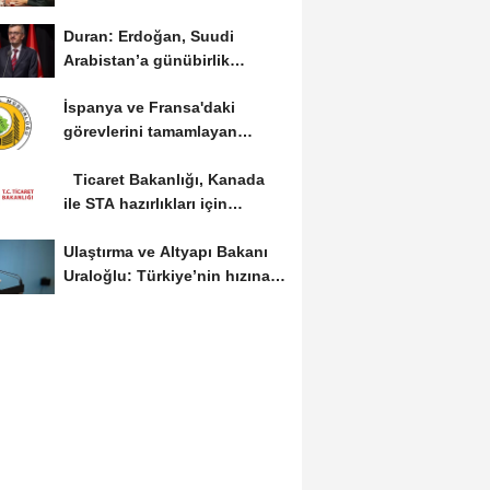
devam edeceğiz
Duran: Erdoğan, Suudi
Arabistan’a günübirlik
çalışma ziyareti...
İspanya ve Fransa'daki
görevlerini tamamlayan
yangın söndürme uçakları...
Ticaret Bakanlığı, Kanada
ile STA hazırlıkları için
görüş...
Ulaştırma ve Altyapı Bakanı
Uraloğlu: Türkiye’nin hızına
hız...