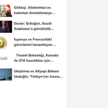
Göktaş: Ailelerimizi ve
kadınları desteklemeye
devam edeceğiz
Duran: Erdoğan, Suudi
Arabistan’a günübirlik
çalışma ziyareti...
İspanya ve Fransa'daki
görevlerini tamamlayan
yangın söndürme uçakları...
Ticaret Bakanlığı, Kanada
ile STA hazırlıkları için
görüş...
Ulaştırma ve Altyapı Bakanı
Uraloğlu: Türkiye’nin hızına
hız...