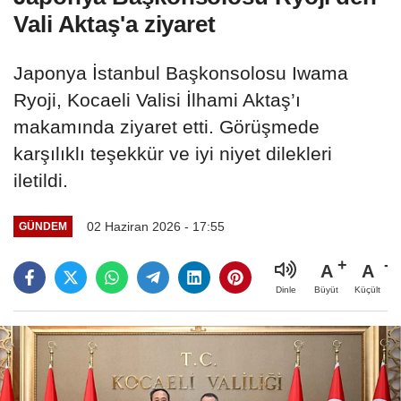
Vali Aktaş'a ziyaret
Japonya İstanbul Başkonsolosu Iwama
Ryoji, Kocaeli Valisi İlhami Aktaş’ı
makamında ziyaret etti. Görüşmede
karşılıklı teşekkür ve iyi niyet dilekleri
iletildi.
02 Haziran 2026 - 17:55
GÜNDEM
A
A
Büyüt
Küçült
Dinle