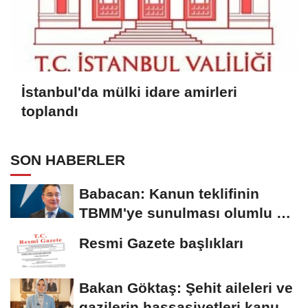
İstanbul'da mülki idare amirleri
toplandı
SON HABERLER
Babacan: Kanun teklifinin
TBMM'ye sunulması olumlu bir
aşama
Resmi Gazete başlıkları
Bakan Göktaş: Şehit aileleri ve
gazilerin hassasiyetleri kanun