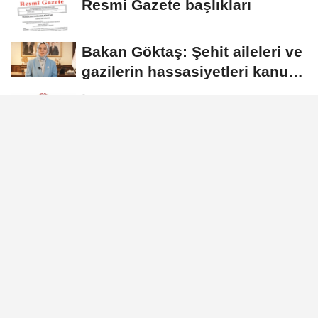
Resmi Gazete başlıkları
Bakan Göktaş: Şehit aileleri ve
gazilerin hassasiyetleri kanun
teklifinde...
İstanbul'da mülki idare amirleri
toplandı
Cumhurbaşkanı Yardımcısı
Yılmaz: Kanun teklifi Gazi
Meclis'e sunuldu
GÜNDEM
Yayınlanma: 02 Haziran 2026 - 17:11
Gebze Plastikçiler OSB'den Vali
Aktaş'a ziyaret