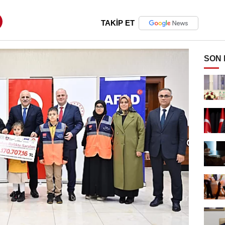
TAKİP ET
SON