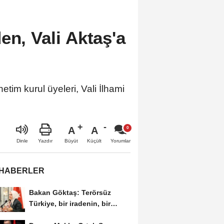
en, Vali Aktaş'a
tim kurul üyeleri, Vali İlhami
A
A
Büyüt
Küçült
Dinle
Yazdır
Yorumlar
 HABERLER
Bakan Göktaş: Terörsüz
Türkiye, bir iradenin, bir
kararlılığın...