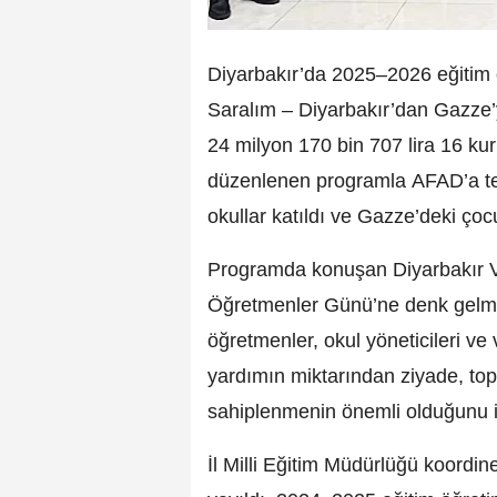
Diyarbakır’da 2025–2026 eğitim öğ
Saralım – Diyarbakır’dan Gazz
24 milyon 170 bin 707 lira 16 ku
düzenlenen programla AFAD’a tes
okullar katıldı ve Gazze’deki çoc
Programda konuşan Diyarbakır V
Öğretmenler Günü’ne denk gelmes
öğretmenler, okul yöneticileri ve 
yardımın miktarından ziyade, to
sahiplenmenin önemli olduğunu if
İl Milli Eğitim Müdürlüğü koordin