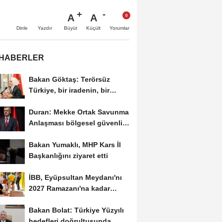
A
A
Büyüt
Küçült
Dinle
Yazdır
Yorumlar
 HABERLER
Bakan Göktaş: Terörsüz
Türkiye, bir iradenin, bir
kararlılığın...
Duran: Mekke Ortak Savunma
Anlaşması bölgesel güvenlik
için tarihi...
Bakan Yumaklı, MHP Kars İl
Başkanlığını ziyaret etti
İBB, Eyüpsultan Meydanı'nı
2027 Ramazanı'na kadar
yenilemeyi hedefliyor
Bakan Bolat: Türkiye Yüzyılı
hedefleri doğrultusunda