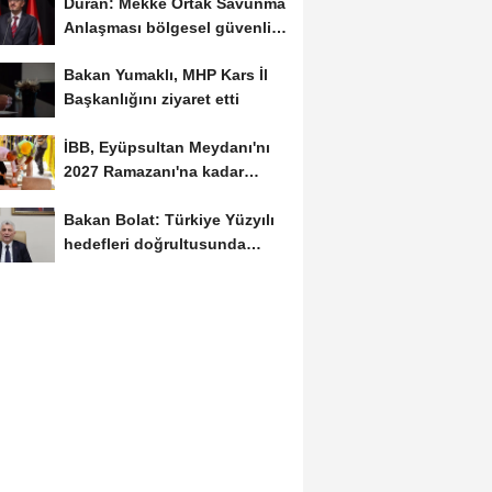
Duran: Mekke Ortak Savunma
Anlaşması bölgesel güvenlik
için tarihi...
Bakan Yumaklı, MHP Kars İl
Başkanlığını ziyaret etti
İBB, Eyüpsultan Meydanı'nı
2027 Ramazanı'na kadar
yenilemeyi hedefliyor
Bakan Bolat: Türkiye Yüzyılı
hedefleri doğrultusunda
çalışmayı...