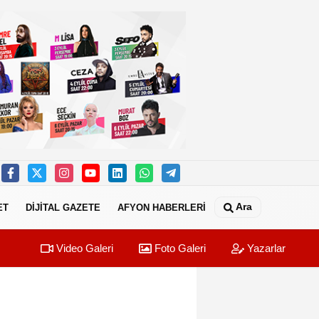
Ara
ET
DİJİTAL GAZETE
AFYON HABERLERİ
Video Galeri
Foto Galeri
Yazarlar