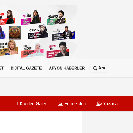
Ara
ET
DİJİTAL GAZETE
AFYON HABERLERİ
Video Galeri
Foto Galeri
Yazarlar