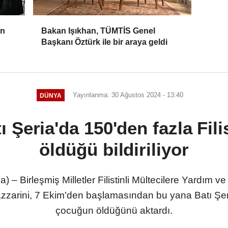
in
Bakan Işıkhan, TÜMTİS Genel
Başkanı Öztürk ile bir araya geldi
Yayınlanma: 30 Ağustos 2024 - 13:40
DÜNYA
ı Şeria'da 150'den fazla Fil
öldüğü bildiriliyor
 – Birleşmiş Milletler Filistinli Mültecilere Yardım 
zzarini, 7 Ekim'den başlamasından bu yana Batı Şeria'
çocuğun öldüğünü aktardı.