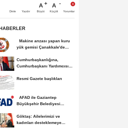
A
A
Büyüt
Küçült
Dinle
Yazdır
Yorumlar
 HABERLER
Makine arızası yapan kuru
yük gemisi Çanakkale'de
güvenli bölgeye...
Cumhurbaşkanlığına,
Cumhurbaşkanı Yardımcısı
Yılmaz vekalet...
Resmi Gazete başlıkları
AFAD ile Gaziantep
Büyükşehir Belediyesi
arasında Deprem Müzesi...
Göktaş: Ailelerimizi ve
kadınları desteklemeye