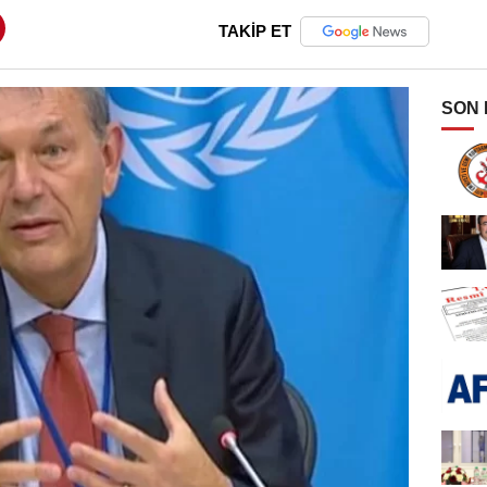
TAKİP ET
SON