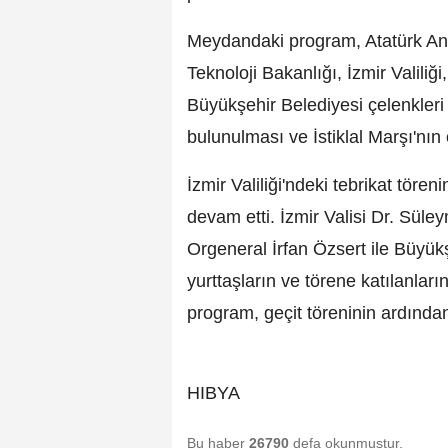
Meydandaki program, Atatürk Anı
Teknoloji Bakanlığı, İzmir Valili
Büyükşehir Belediyesi çelenkleri
bulunulması ve İstiklal Marşı'nı
İzmir Valiliği'ndeki tebrikat tö
devam etti. İzmir Valisi Dr. Sü
Orgeneral İrfan Özsert ile Büyü
yurttaşların ve törene katılanla
program, geçit töreninin ardında
HIBYA
Bu haber
26790
defa okunmuştur.