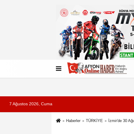
Künye
İletişim
Çerez Politikası
G
7 Ağustos 2026, Cuma
Haberler
TÜRKİYE
İzmir'de 30 Ağ