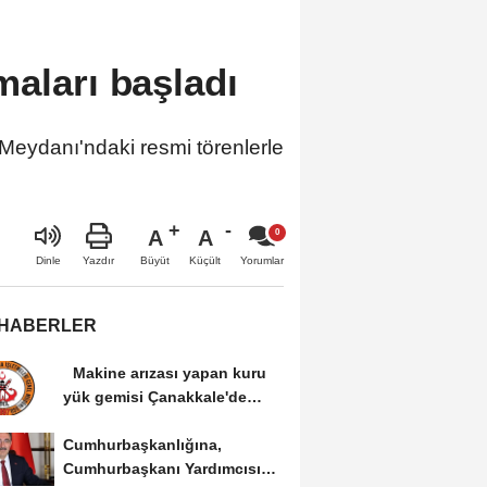
maları başladı
Meydanı'ndaki resmi törenlerle
A
A
Büyüt
Küçült
Dinle
Yazdır
Yorumlar
 HABERLER
Makine arızası yapan kuru
yük gemisi Çanakkale'de
güvenli bölgeye...
Cumhurbaşkanlığına,
Cumhurbaşkanı Yardımcısı