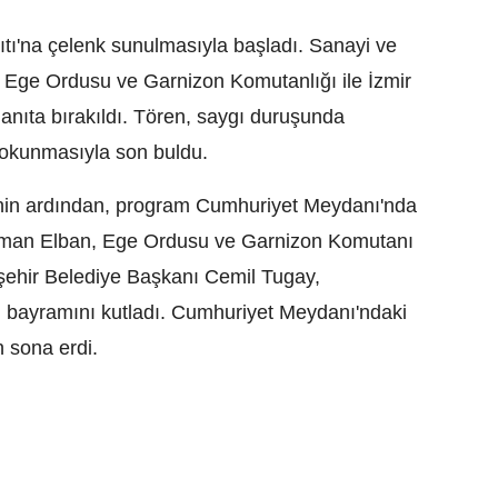
tı'na çelenk sunulmasıyla başladı. Sanayi ve
ği, Ege Ordusu ve Garnizon Komutanlığı ile İzmir
 anıta bırakıldı. Tören, saygı duruşunda
n okunmasıyla son buldu.
reninin ardından, program Cumhuriyet Meydanı'nda
leyman Elban, Ege Ordusu ve Garnizon Komutanı
kşehir Belediye Başkanı Cemil Tugay,
rın bayramını kutladı. Cumhuriyet Meydanı'ndaki
n sona erdi.