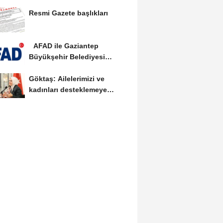
Yılmaz vekalet...
Resmi Gazete başlıkları
AFAD ile Gaziantep
Büyükşehir Belediyesi
arasında Deprem Müzesi...
Göktaş: Ailelerimizi ve
kadınları desteklemeye
devam edeceğiz