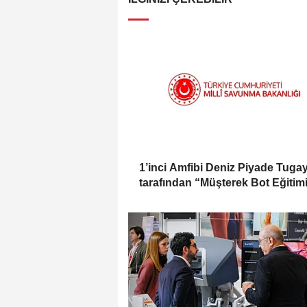
1’inci Amfibi Deniz Piyade Tugay
tarafından “Müşterek Bot Eğitim
icra edildi