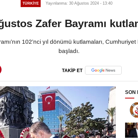
Yayınlanma: 30 Ağustos 2024 - 13:40
TÜRKİYE
ğustos Zafer Bayramı kutla
ramı’nın 102’nci yıl dönümü kutlamaları, Cumhuriyet 
başladı.
TAKİP ET
SON