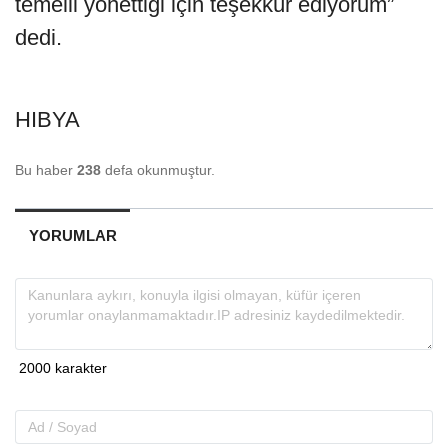
temelli yönettiği için teşekkür ediyorum”
dedi.
HIBYA
Bu haber
238
defa okunmuştur.
YORUMLAR