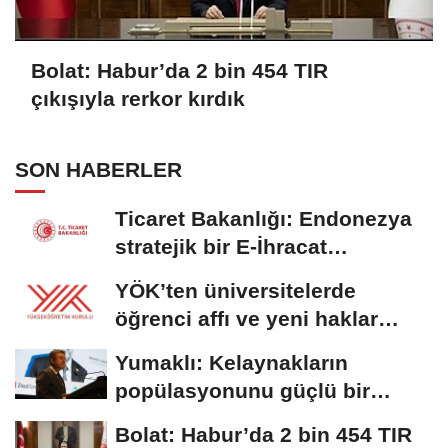
Bolat: Habur’da 2 bin 454 TIR
çıkışıyla rerkor kırdık
SON HABERLER
Ticaret Bakanlığı: Endonezya
stratejik bir E-İhracat
destinasyonu
YÖK’ten üniversitelerde
öğrenci affı ve yeni haklar
getiren düzenleme
Yumaklı: Kelaynakların
popülasyonunu güçlü bir
şekilde güvence...
Bolat: Habur’da 2 bin 454 TIR