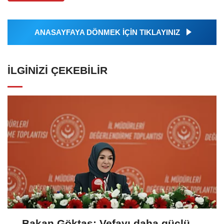
ANASAYFAYA DÖNMEK İÇİN TIKLAYINIZ
İLGINIZI ÇEKEBILIR
Bakan Göktaş: Vefayı daha güçlü