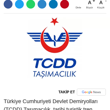
A
A
Büyüt
Küçült
Dinle
TAKİP ET
Türkiye Cumhuriyeti Devlet Demiryolları
(TCDD) Taşımacılık, tarihi turistik tren