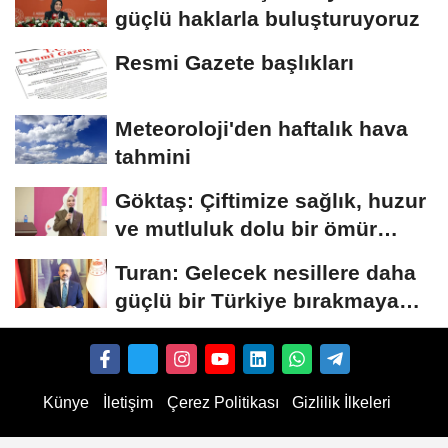
güçlü haklarla buluşturuyoruz
Resmi Gazete başlıkları
Meteoroloji'den haftalık hava
tahmini
Göktaş: Çiftimize sağlık, huzur
ve mutluluk dolu bir ömür
diliyorum
Turan: Gelecek nesillere daha
güçlü bir Türkiye bırakmaya
devam edeceğiz
Künye
İletişim
Çerez Politikası
Gizlilik İlkeleri
e Abonnenten kaufen
TikTok Follower kaufen
Instagram Likes kaufen
TikTok Likes kaufen
D