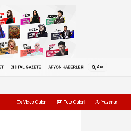
Ara
ET
DİJİTAL GAZETE
AFYON HABERLERİ
Video Galeri
Foto Galeri
Yazarlar