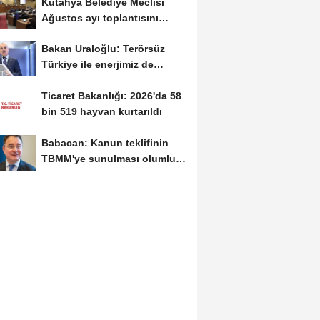
Kütahya Belediye Meclisi
Ağustos ayı toplantısını
gerçekleştirdi
Bakan Uraloğlu: Terörsüz
Türkiye ile enerjimiz de
kaynağımız da...
Ticaret Bakanlığı: 2026'da 58
bin 519 hayvan kurtarıldı
Babacan: Kanun teklifinin
TBMM'ye sunulması olumlu
bir aşama