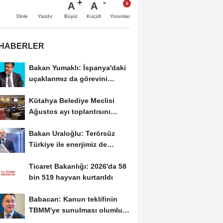
A
A
Büyüt
Küçült
Dinle
Yazdır
Yorumlar
 HABERLER
Bakan Yumaklı: İspanya'daki
uçaklarımız da görevini
tamamlayıp...
Kütahya Belediye Meclisi
Ağustos ayı toplantısını
gerçekleştirdi
Bakan Uraloğlu: Terörsüz
Türkiye ile enerjimiz de
kaynağımız da...
Ticaret Bakanlığı: 2026'da 58
bin 519 hayvan kurtarıldı
Babacan: Kanun teklifinin
TBMM'ye sunulması olumlu
bir aşama