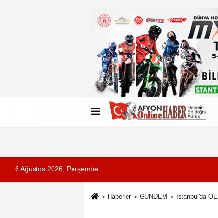
Künye
İletişim
Çerez Politikası
G
6 Ağustos 2026, Perşembe
Haberler
GÜNDEM
İstanbul'da OE