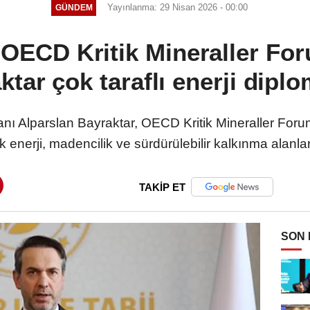
Yayınlanma: 29 Nisan 2026 - 00:00
GÜNDEM
a OECD Kritik Mineraller Fo
ktar çok taraflı enerji diplo
anı Alparslan Bayraktar, OECD Kritik Mineraller Fo
 enerji, madencilik ve sürdürülebilir kalkınma alanları
TAKİP ET
SON