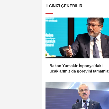
İLGINIZI ÇEKEBILIR
Bakan Yumaklı: İspanya'daki
uçaklarımız da görevini tamamla
ülkemize dönüş yaptı