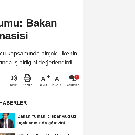
rumu: Bakan
masisi
rumu kapsamında birçok ülkenin
nda iş birliğini değerlendirdi.
A
A
Büyüt
Küçült
Dinle
Yazdır
Yorumlar
 HABERLER
Bakan Yumaklı: İspanya'daki
uçaklarımız da görevini
tamamlayıp...