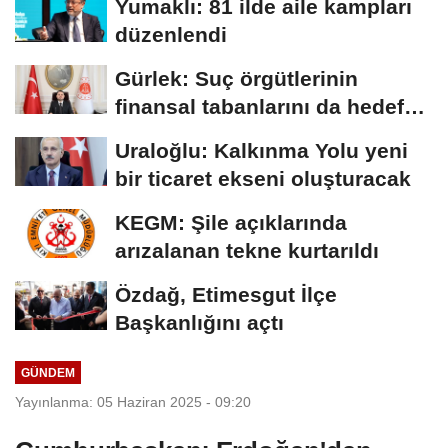
Yumaklı: 81 ilde aile kampları
düzenlendi
Gürlek: Suç örgütlerinin
finansal tabanlarını da hedef
alacağız
Uraloğlu: Kalkınma Yolu yeni
bir ticaret ekseni oluşturacak
KEGM: Şile açıklarında
arızalanan tekne kurtarıldı
Özdağ, Etimesgut İlçe
Başkanlığını açtı
GÜNDEM
Yayınlanma: 05 Haziran 2025 - 09:20