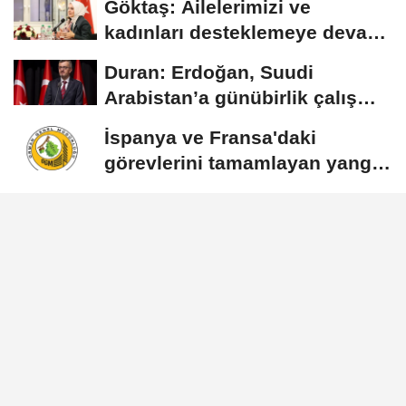
Göktaş: Ailelerimizi ve
kadınları desteklemeye devam
edeceğiz
Duran: Erdoğan, Suudi
Arabistan’a günübirlik çalışma
ziyareti...
İspanya ve Fransa'daki
görevlerini tamamlayan yangın
söndürme uçakları...
Ticaret Bakanlığı, Kanada ile
STA hazırlıkları için görüş...
Ulaştırma ve Altyapı Bakanı
Uraloğlu: Türkiye’nin hızına
hız...
Künye
İletişim
Çerez Politikası
Gizlilik İlkeleri