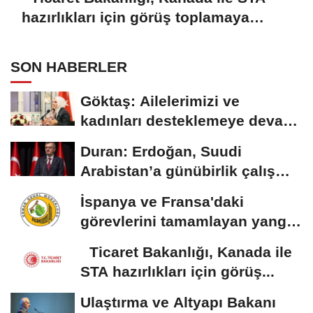
hazırlıkları için görüş toplamaya
başladı
SON HABERLER
Göktaş: Ailelerimizi ve
kadınları desteklemeye devam
edeceğiz
Duran: Erdoğan, Suudi
Arabistan’a günübirlik çalışma
ziyareti...
İspanya ve Fransa'daki
görevlerini tamamlayan yangın
söndürme uçakları...
Ticaret Bakanlığı, Kanada ile
STA hazırlıkları için görüş...
Ulaştırma ve Altyapı Bakanı